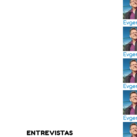
Evge
Evge
Evge
Evge
ENTREVISTAS