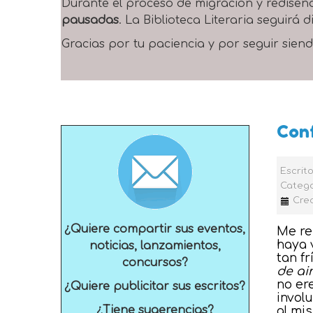
Durante el proceso de migración y rediseñ
pausadas
. La Biblioteca Literaria seguirá
Gracias por tu paciencia y por seguir siend
Con
Escrit
Catego
Crea
¿Quiere compartir sus eventos,
Me re
haya 
noticias, lanzamientos,
tan f
concursos?
de ai
no er
¿Quiere publicitar sus escritos?
invol
¿Tiene sugerencias?
al mi