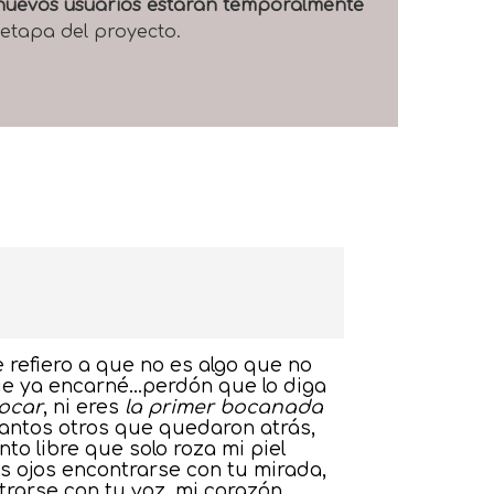
e nuevos usuarios estarán temporalmente
 etapa del proyecto.
e refiero a que no es algo que no
que ya encarné…perdón que lo diga
tocar
, ni eres
la primer bocanada
antos otros que quedaron atrás,
nto libre que solo roza mi piel
is ojos encontrarse con tu mirada,
trarse con tu voz, mi corazón