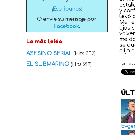
estal
¡
Escríbanos
!
y con
llevó 
O envíe su mensaje por
Me re
Facebook
.
ojos 
volve
me da
Lo más leído
se qu
elijo
ASESINO SERIAL
(Hits 352)
EL SUBMARINO
Por fav
(Hits 219)
ÚLT
Evge