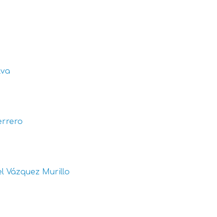
lva
errero
l Vázquez Murillo