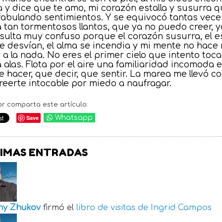
la y dice que te amo, mi corazón estalla y susur
fabulando sentimientos. Y se equivocó tantas veces
a tan tormentosos llantos, que ya no puedo creer, ya
sulta muy confuso porque el corazón susurra, el esp
se desvían, el alma se incendia y mi mente no hace
r a la nada. No eres el primer cielo que intento toc
 alas. Flota por el aire una familiaridad incomoda
e hacer, que decir, que sentir. La marea me llevó c
 creerte intocable por miedo a naufragar.
or comparta este artículo:
Save
Whatsapp
IMAS ENTRADAS
ny Zhukov
firmó el
libro de visitas de
Ingrid Campos