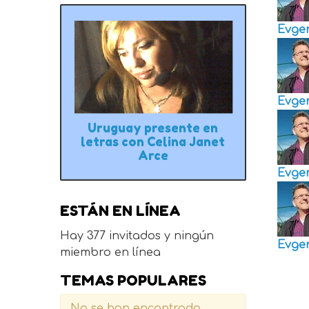
Evge
Evge
Uruguay presente en
letras con Celina Janet
Arce
Evge
ESTÁN EN LÍNEA
Hay 377 invitados y ningún
Evge
miembro en línea
TEMAS POPULARES
No se han encontrado