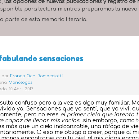
o,
las opciones de nuevas publicaciones y registro d
 disponible para lectura mientras preparamos la nueva
o parte de esta memoria literaria.
fabulando sensaciones
o por
Franco Ochi Ramacciotti
ría:
Monólogos
do: 10 Abril 2017
sulta confuso pero a la vez es algo muy familiar. M
vivido ya. Sensaciones que ya sentí, que ya viví, 
ríamente, pero no eres
el primer cielo que intento 
re capaz de llenar mis vacíos
…sin embargo, como t
es más que
un cielo inalcanzable
, una ráfaga de vie
untariamente. O eso me obligo a creer, porque al m
s manos encontrarse con tu piel, al mis oídos encon