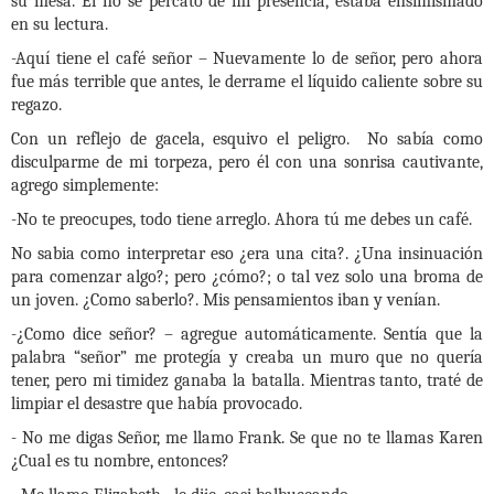
su mesa. El no se percato de mi presencia, estaba ensimismado
en su lectura.
-Aquí tiene el café señor – Nuevamente lo de señor, pero ahora
fue más terrible que antes, le derrame el líquido caliente sobre su
regazo.
Con un reflejo de gacela, esquivo el peligro. No sabía como
disculparme de mi torpeza, pero él con una sonrisa cautivante,
agrego simplemente:
-No te preocupes, todo tiene arreglo. Ahora tú me debes un café.
No sabia como interpretar eso ¿era una cita?. ¿Una insinuación
para comenzar algo?; pero ¿cómo?; o tal vez solo una broma de
un joven. ¿Como saberlo?. Mis pensamientos iban y venían.
-¿Como dice señor? – agregue automáticamente. Sentía que la
palabra “señor” me protegía y creaba un muro que no quería
tener, pero mi timidez ganaba la batalla. Mientras tanto, traté de
limpiar el desastre que había provocado.
- No me digas Señor, me llamo Frank. Se que no te llamas Karen
¿Cual es tu nombre, entonces?