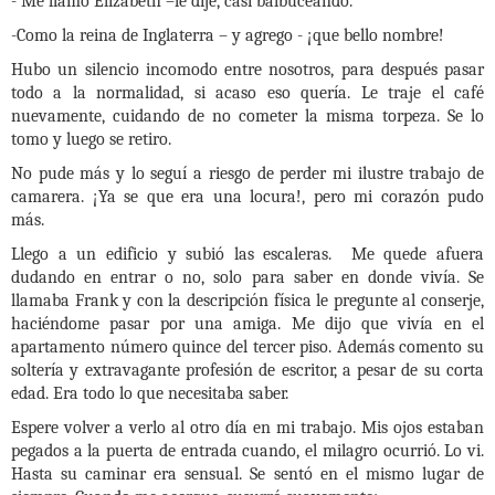
- Me llamo Elizabeth –le dije, casi balbuceando.
-Como la reina de Inglaterra – y agrego - ¡que bello nombre!
Hubo un silencio incomodo entre nosotros, para después pasar
todo a la normalidad, si acaso eso quería. Le traje el café
nuevamente, cuidando de no cometer la misma torpeza. Se lo
tomo y luego se retiro.
No pude más y lo seguí a riesgo de perder mi ilustre trabajo de
camarera. ¡Ya se que era una locura!, pero mi corazón pudo
más.
Llego a un edificio y subió las escaleras. Me quede afuera
dudando en entrar o no, solo para saber en donde vivía. Se
llamaba Frank y con la descripción física le pregunte al conserje,
haciéndome pasar por una amiga. Me dijo que vivía en el
apartamento número quince del tercer piso. Además comento su
soltería y extravagante profesión de escritor, a pesar de su corta
edad. Era todo lo que necesitaba saber.
Espere volver a verlo al otro día en mi trabajo. Mis ojos estaban
pegados a la puerta de entrada cuando, el milagro ocurrió. Lo vi.
Hasta su caminar era sensual. Se sentó en el mismo lugar de