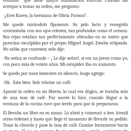
ventana que tiene mayor iluminación externa. Cuando me
acerque a tomar su orden, me pregunto:
-¿Eres Karen, la hermana de Olivia Parson?.
Me quede mirándolo fijamente. Su pelo lacio y renegrido
contrastaba con sus ojos celestes, tan profundos como el océano.
Sus cejas estaban tan perfectamente ubicadas en su rostro que
parecían esculpidas por el propio Miguel Angel. Estaba eclipsada.
No sabia que contestar, solo dije:
-No señor, se confunde – ¡ Le dije señor!, si era un joven como yo,
con poco más de veinte años. Mi estupidez iba en aumento.
Se quedo por unos instantes en silencio, luego agrego:
-Ok. Esta bien. Solo tráeme un café.
Apunté la orden en mi libreta, lo cual era ilógico, se trataba solo
de una tasa de café. Por suerte lo hice, cuando llegue a la
ventana de la cocina tuve que leerlo para que lo prepararan.
El llevaba un libro en su mano. Lo abrió y comenzó a leer. Atendí
otras órdenes y hasta que llegó el momento de llevarle su pedido.
Tome la charola y puse la tasa de café. Camine lentamente hacia