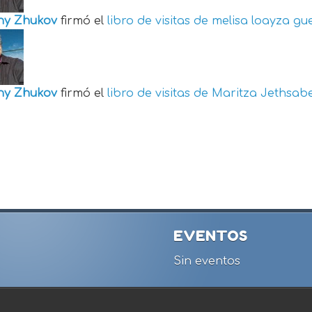
ny Zhukov
firmó el
libro de visitas de
melisa loayza gu
ny Zhukov
firmó el
libro de visitas de
Maritza Jethsabe
EVENTOS
Sin eventos