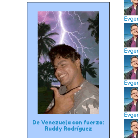
Evge
Evge
Evge
Evge
De Venezuela con fuerza:
Ruddy Rodríguez