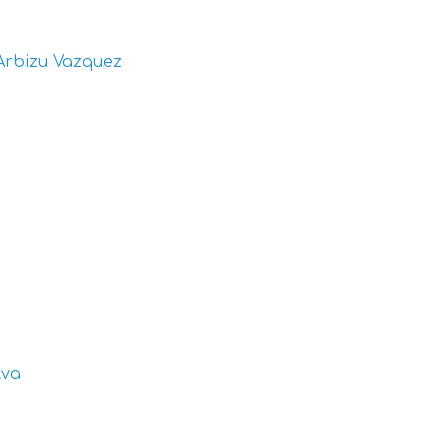
Arbizu Vazquez
lva