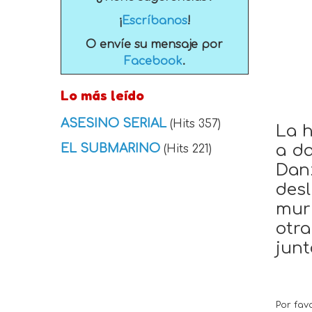
¡
Escríbanos
!
O envíe su mensaje por
Facebook
.
Lo más leído
ASESINO SERIAL
(Hits 357)
La h
EL SUBMARINO
a da
(Hits 221)
Danz
des
mur
otr
junt
Por fav