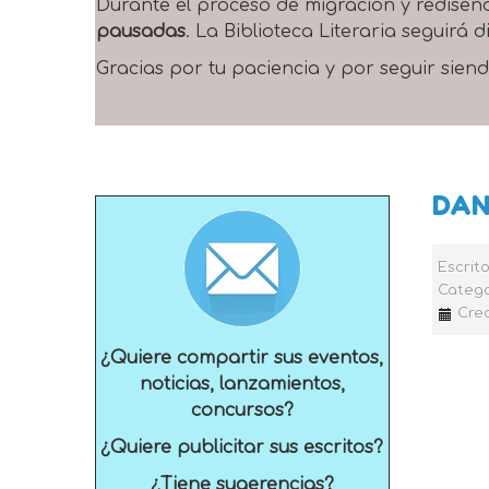
Durante el proceso de migración y rediseñ
pausadas
. La Biblioteca Literaria seguirá
Gracias por tu paciencia y por seguir siend
DAN
Escrit
Catego
Crea
¿Quiere compartir sus eventos,
noticias, lanzamientos,
concursos?
¿Quiere publicitar sus escritos?
¿Tiene sugerencias?