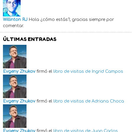
Willinton RJ
Hola ¿cómo estás?, gracias siempre por
comentar.
ÚLTIMAS ENTRADAS
Evgeny Zhukov
firmó el
libro de visitas de
Ingrid Campos
Evgeny Zhukov
firmó el
libro de visitas de
Adriana Choca
Evgeny Zhukov
firmó el
libro de visitas de
Juan Carlos