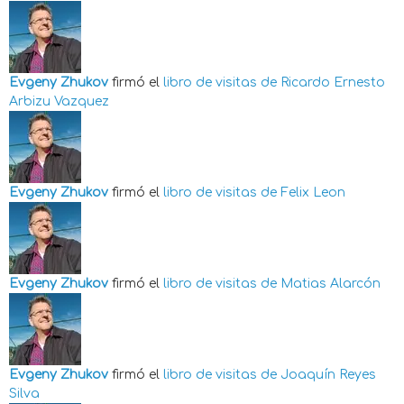
Evgeny Zhukov
firmó el
libro de visitas de
Ricardo Ernesto
Arbizu Vazquez
Evgeny Zhukov
firmó el
libro de visitas de
Felix Leon
Evgeny Zhukov
firmó el
libro de visitas de
Matias Alarcón
Evgeny Zhukov
firmó el
libro de visitas de
Joaquín Reyes
Silva