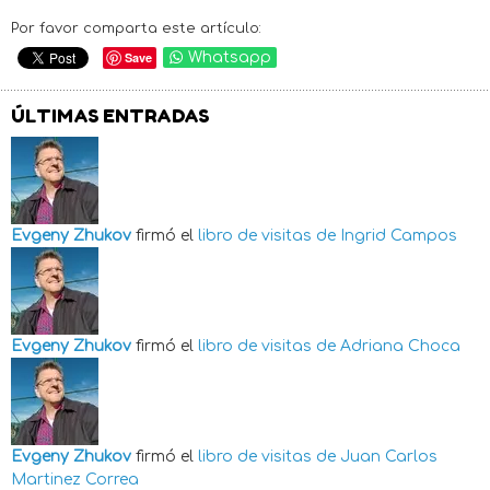
Por favor comparta este artículo:
Save
Whatsapp
ÚLTIMAS ENTRADAS
Evgeny Zhukov
firmó el
libro de visitas de
Ingrid Campos
Evgeny Zhukov
firmó el
libro de visitas de
Adriana Choca
Evgeny Zhukov
firmó el
libro de visitas de
Juan Carlos
Martinez Correa