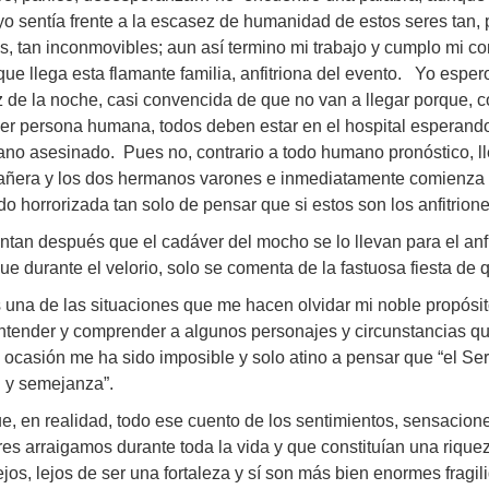
yo sentía frente a la escasez de humanidad de estos seres tan, p
as, tan inconmovibles; aun así termino mi trabajo y cumplo mi c
ue llega esta flamante familia, anfitriona del evento. Yo espe
z de la noche, casi convencida de que no van a llegar porque, 
er persona humana, todos deben estar en el hospital esperando
no asesinado. Pues no, contrario a todo humano pronóstico, ll
ñera y los dos hermanos varones e inmediatamente comienza la 
do horrorizada tan solo de pensar que si estos son los anfitrion
tan después que el cadáver del mocho se lo llevan para el anfit
ue durante el velorio, solo se comenta de la fastuosa fiesta de 
 una de las situaciones que me hacen olvidar mi noble propósito 
ntender y comprender a algunos personajes y circunstancias qu
 ocasión me ha sido imposible y solo atino a pensar que “el S
 y semejanza”.
e, en realidad, todo ese cuento de los sentimientos, sensacio
res arraigamos durante toda la vida y que constituían una rique
ejos, lejos de ser una fortaleza y sí son más bien enormes frag