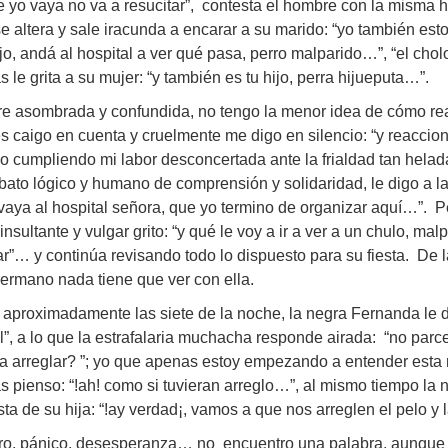
 yo vaya no va a resucitar”, contesta el hombre con la misma h
e altera y sale iracunda a encarar a su marido: “yo también es
ijo, andá al hospital a ver qué pasa, perro malparido…”, “el chol
s le grita a su mujer: “y también es tu hijo, perra hijueputa…”.
tre asombrada y confundida, no tengo la menor idea de cómo r
 caigo en cuenta y cruelmente me digo en silencio: “y reaccio
o cumpliendo mi labor desconcertada ante la frialdad tan hela
bato lógico y humano de comprensión y solidaridad, le digo a la
vaya al hospital señora, que yo termino de organizar aquí…”. P
insultante y vulgar grito: “y qué le voy a ir a ver a un chulo, ma
ar”… y continúa revisando todo lo dispuesto para su fiesta. De 
ermano nada tiene que ver con ella.
aproximadamente las siete de la noche, la negra Fernanda le d
l”, a lo que la estrafalaria muchacha responde airada: “no parc
 arreglar? ”; yo que apenas estoy empezando a entender esta r
s pienso: “!ah! como si tuvieran arreglo…”, al mismo tiempo la
ta de su hija: “!ay verdad¡, vamos a que nos arreglen el pelo y 
o, pánico, desesperanza… no encuentro una palabra, aunque s