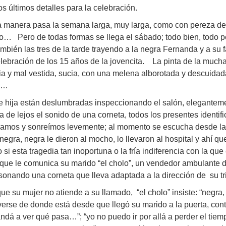
los últimos detalles para la celebración.
a manera pasa la semana larga, muy larga, como con pereza de
io… Pero de todas formas se llega el sábado; todo bien, todo
ambién las tres de la tarde trayendo a la negra Fernanda y a su f
elebración de los 15 años de la jovencita. La pinta de la muc
ia y mal vestida, sucia, con una melena alborotada y descuidad
s…
 hija están deslumbradas inspeccionando el salón, eleganteme
 de lejos el sonido de una corneta, todos los presentes identi
amos y sonreímos levemente; al momento se escucha desde la p
“negra, negra le dieron al mocho, lo llevaron al hospital y ah
 si esta tragedia tan inoportuna o la fría indiferencia con la qu
 que le comunica su marido “el cholo”, un vendedor ambulante 
onando una corneta que lleva adaptada a la dirección de su tri
que su mujer no atiende a su llamado, “el cholo” insiste: “negr
erse de donde está desde que llegó su marido a la puerta, contes
ndá a ver qué pasa…”; “yo no puedo ir por allá a perder el ti