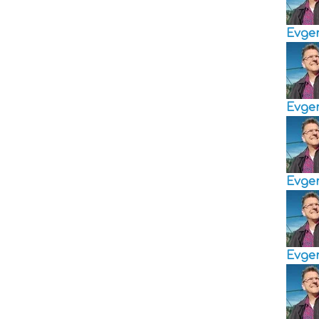
Evge
Evge
Evge
Evge