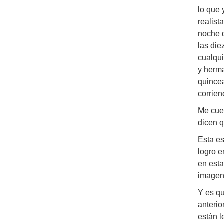
lo que 
realist
noche q
las die
cualqui
y herma
quincea
corrien
Me cuen
dicen q
Esta es
logro e
en esta
imagen
Y es qu
anterio
están l