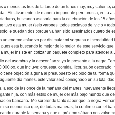
 o menos las tres de la tarde de un lunes muy, muy caliente, 
a. Efectivamente, de manera imponente pero brusca, entra a l
taduros, buscando asesoría para la celebración de los 15 años 
ue tuvo esta mujer (seis varones, todos esclavos del vicio y tod
solo le quedan dos porque ya han sido asesinados cuatro de e
 un enorme esfuerzo por disimular mi sorpresa e incredulidad f
 pues está buscando lo mejor de lo mejor de este servicio que, 
ia mujer insiste en cotizar un paquete completo para atender a
o del asombro y la desconfianza yo le presento a la negra Fer
.000.oo, que incluye: orquesta, comida, licor, salón decorado,
o tiene objeción alguna al presupuesto recibido de tal forma q
siguiente día martes, este valor será consignado en su totalidad
s, a eso de las once de la mañana del martes, nuevamente lleg
gante hija, con más estilo de mujer del más bajo mundo que de
nación bancaria. Me sorprende tanto saber que la negra Ferna
miso económico que, de todas maneras, lo confirmo con el b
ando durante la semana y que el próximo sábado nos volvemos a