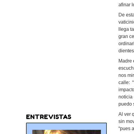
afinar 
De est
vaticin
llega t
gran c
ordinar
diente
Madre e
escucha
nos mir
calle: 
impacto
noticia
puedo s
Al ver 
ENTREVISTAS
sin mov
“pues a