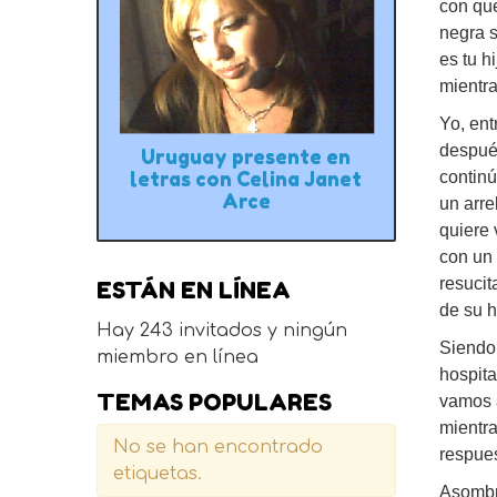
con que
negra s
es tu h
mientra
Yo, en
después
Uruguay presente en
continú
letras con Celina Janet
Arce
un arre
quiere 
con un 
resucit
ESTÁN EN LÍNEA
de su h
Hay 243 invitados y ningún
Siendo 
miembro en línea
hospita
TEMAS POPULARES
vamos a
mientra
No se han encontrado
respues
etiquetas.
Asombr