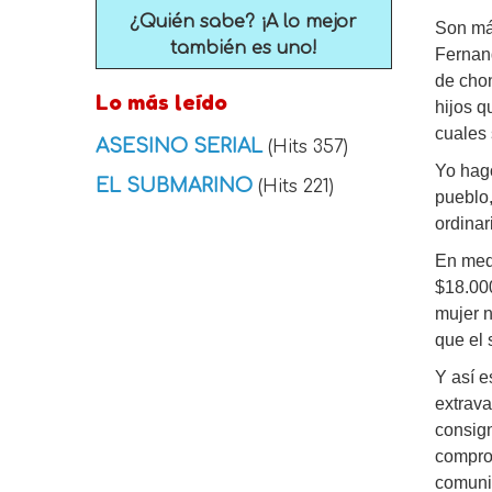
¿Quién sabe? ¡A lo mejor
Son más
también es uno!
Fernand
de chon
Lo más leído
hijos q
cuales 
ASESINO SERIAL
(Hits 357)
Yo hago
EL SUBMARINO
(Hits 221)
pueblo,
ordinar
En medi
$18.000
mujer n
que el 
Y así e
extrava
consig
compro
comunic