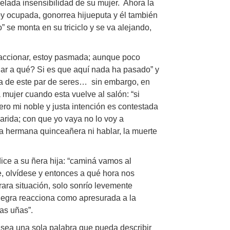
elada insensibilidad de su mujer. Ahora la
toy ocupada, gonorrea hijueputa y él también
o” se monta en su triciclo y se va alejando,
eaccionar, estoy pasmada; aunque poco
nar a qué? Si es que aquí nada ha pasado” y
da de este par de seres… sin embargo, en
 mujer cuando esta vuelve al salón: “si
ero mi noble y justa intención es contestada
lparida; con que yo vaya no lo voy a
la hermana quinceañera ni hablar, la muerte
ice a su ñera hija: “caminá vamos al
e, olvídese y entonces a qué hora nos
ara situación, solo sonrío levemente
 negra reacciona como apresurada a la
las uñas”.
ea una sola palabra que pueda describir