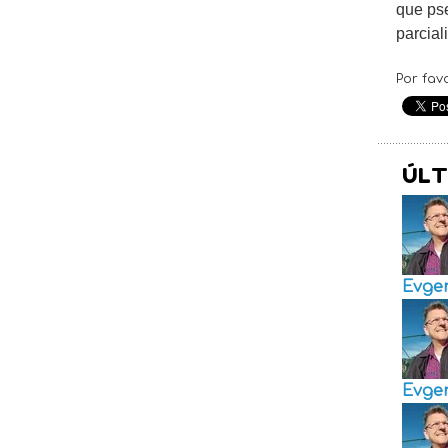
que pse
parcial
Por fav
ÚLT
Evge
Evge