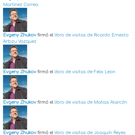
Martinez Correa
Evgeny Zhukov
firmó el
libro de visitas de
Ricardo Ernesto
Arbizu Vazquez
Evgeny Zhukov
firmó el
libro de visitas de
Felix Leon
Evgeny Zhukov
firmó el
libro de visitas de
Matias Alarcón
Evgeny Zhukov
firmó el
libro de visitas de
Joaquín Reyes