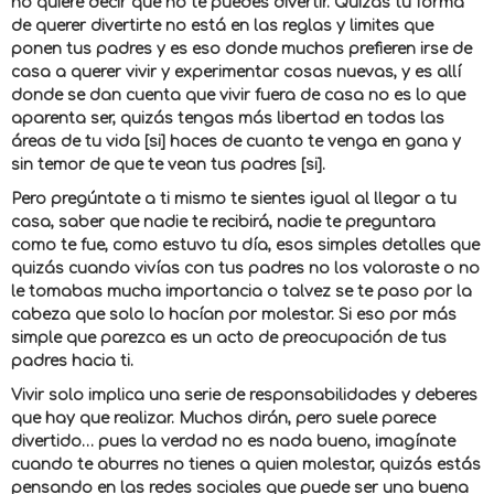
no quiere decir que no te puedes divertir. Quizás tu forma
de querer divertirte no está en las reglas y limites que
ponen tus padres y es eso donde muchos prefieren irse de
casa a querer vivir y experimentar cosas nuevas, y es allí
donde se dan cuenta que vivir fuera de casa no es lo que
aparenta ser, quizás tengas más libertad en todas las
áreas de tu vida [si] haces de cuanto te venga en gana y
sin temor de que te vean tus padres [si].
Pero pregúntate a ti mismo te sientes igual al llegar a tu
casa, saber que nadie te recibirá, nadie te preguntara
como te fue, como estuvo tu día, esos simples detalles que
quizás cuando vivías con tus padres no los valoraste o no
le tomabas mucha importancia o talvez se te paso por la
cabeza que solo lo hacían por molestar. Si eso por más
simple que parezca es un acto de preocupación de tus
padres hacia ti.
Vivir solo implica una serie de responsabilidades y deberes
que hay que realizar. Muchos dirán, pero suele parece
divertido… pues la verdad no es nada bueno, imagínate
cuando te aburres no tienes a quien molestar, quizás estás
pensando en las redes sociales que puede ser una buena