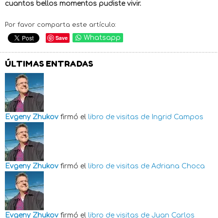
cuantos bellos momentos pudiste vivir.
Por favor comparta este artículo:
Save
Whatsapp
ÚLTIMAS ENTRADAS
Evgeny Zhukov
firmó el
libro de visitas de
Ingrid Campos
Evgeny Zhukov
firmó el
libro de visitas de
Adriana Choca
Evgeny Zhukov
firmó el
libro de visitas de
Juan Carlos