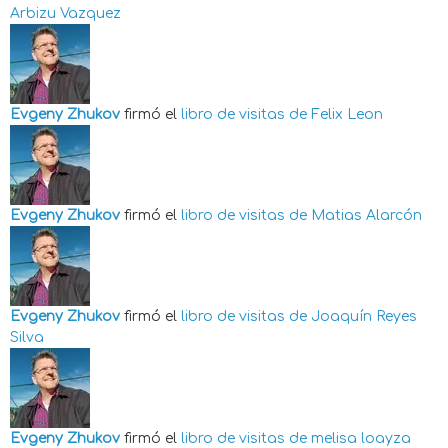
Arbizu Vazquez
Evgeny Zhukov
firmó el
libro de visitas de
Felix Leon
Evgeny Zhukov
firmó el
libro de visitas de
Matias Alarcón
Evgeny Zhukov
firmó el
libro de visitas de
Joaquín Reyes
Silva
Evgeny Zhukov
firmó el
libro de visitas de
melisa loayza