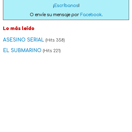
¡
Escríbanos
!
O envíe su mensaje por
Facebook
.
Lo más leído
ASESINO SERIAL
(Hits 358)
EL SUBMARINO
(Hits 221)