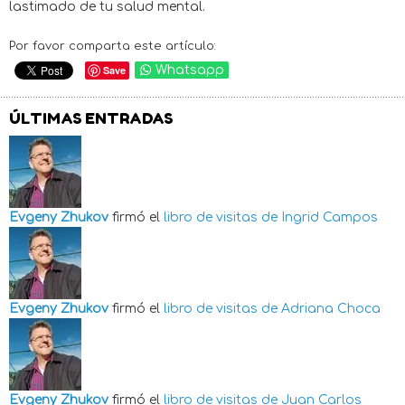
lastimado de tu salud mental.
Por favor comparta este artículo:
Save
Whatsapp
ÚLTIMAS ENTRADAS
Evgeny Zhukov
firmó el
libro de visitas de
Ingrid Campos
Evgeny Zhukov
firmó el
libro de visitas de
Adriana Choca
Evgeny Zhukov
firmó el
libro de visitas de
Juan Carlos