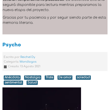
seguirá disponible para lectura mientras preparamos la
nueva etapa del proyecto.
Gracias por tu paciencia y por seguir siendo parte de esta
memoria literaria.
Psycho
Escrito por
Reichel Dy
Categoría:
Monólogos
Creado: 13 Agosto 2021
Anécdota
Nostalgia
Triste
De amor
soledad
sentimental
Salud