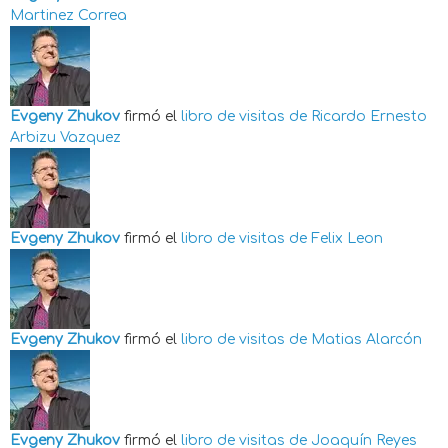
Martinez Correa
Evgeny Zhukov
firmó el
libro de visitas de
Ricardo Ernesto
Arbizu Vazquez
Evgeny Zhukov
firmó el
libro de visitas de
Felix Leon
Evgeny Zhukov
firmó el
libro de visitas de
Matias Alarcón
Evgeny Zhukov
firmó el
libro de visitas de
Joaquín Reyes