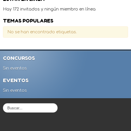
Hay 172 invitados y ningún miembro en línea
TEMAS POPULARES
No se han encontrado etiquetas.
CONCURSOS
Sin eventos
EVENTOS
Sin eventos
B
u
s
c
a