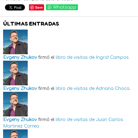
Save
Whatsapp
ÚLTIMAS ENTRADAS
Evgeny Zhukov
firmó el
libro de visitas de
Ingrid Campos
Evgeny Zhukov
firmó el
libro de visitas de
Adriana Choca
Evgeny Zhukov
firmó el
libro de visitas de
Juan Carlos
Martinez Correa