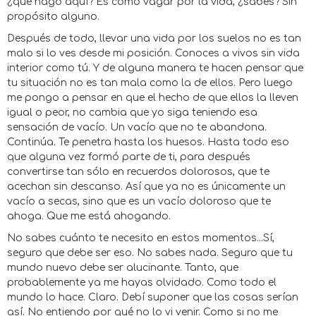
¿qué hago aquí? Es como vagar por la vida, ¿sabes? Sin
propósito alguno.
Después de todo, llevar una vida por los suelos no es tan
malo si lo ves desde mi posición. Conoces a vivos sin vida
interior como tú. Y de alguna manera te hacen pensar que
tu situación no es tan mala como la de ellos. Pero luego
me pongo a pensar en que el hecho de que ellos la lleven
igual o peor, no cambia que yo siga teniendo esa
sensación de vacío. Un vacío que no te abandona.
Continúa. Te penetra hasta los huesos. Hasta todo eso
que alguna vez formó parte de ti, para después
convertirse tan sólo en recuerdos dolorosos, que te
acechan sin descanso. Así que ya no es únicamente un
vacío a secas, sino que es un vacío doloroso que te
ahoga. Que me está ahogando.
No sabes cuánto te necesito en estos momentos...Sí,
seguro que debe ser eso. No sabes nada. Seguro que tu
mundo nuevo debe ser alucinante. Tanto, que
probablemente ya me hayas olvidado. Como todo el
mundo lo hace. Claro. Debí suponer que las cosas serían
así. No entiendo por qué no lo vi venir. Como si no me