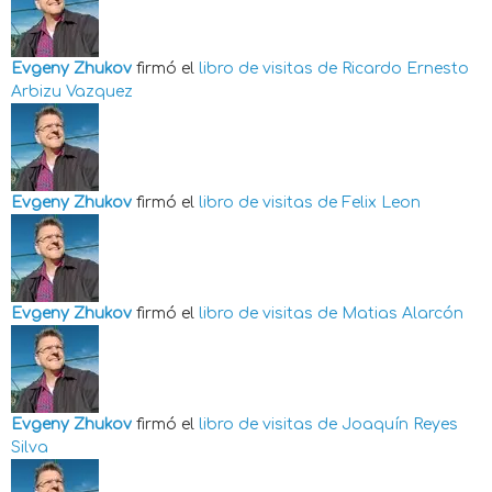
Evgeny Zhukov
firmó el
libro de visitas de
Ricardo Ernesto
Arbizu Vazquez
Evgeny Zhukov
firmó el
libro de visitas de
Felix Leon
Evgeny Zhukov
firmó el
libro de visitas de
Matias Alarcón
Evgeny Zhukov
firmó el
libro de visitas de
Joaquín Reyes
Silva