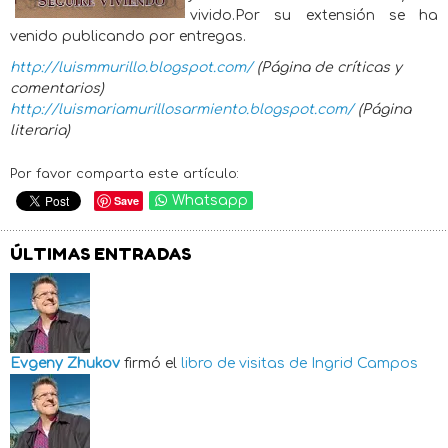
vivido.Por su extensión se ha
venido publicando por entregas.
http://luismmurillo.blogspot.com/
(Página de críticas y
comentarios)
http://luismariamurillosarmiento.blogspot.com/
(Página
literaria)
Por favor comparta este artículo:
Save
Whatsapp
ÚLTIMAS ENTRADAS
Evgeny Zhukov
firmó el
libro de visitas de
Ingrid Campos