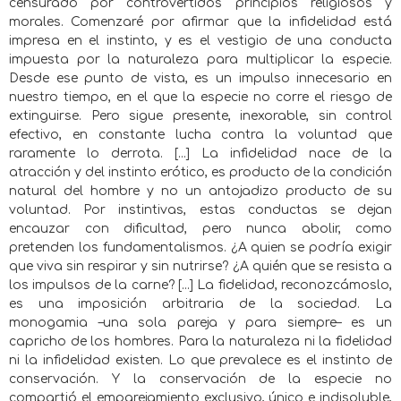
censurado por controvertidos principios religiosos y
morales. Comenzaré por afirmar que la infidelidad está
impresa en el instinto, y es el vestigio de una conducta
impuesta por la naturaleza para multiplicar la especie.
Desde ese punto de vista, es un impulso innecesario en
nuestro tiempo, en el que la especie no corre el riesgo de
extinguirse. Pero sigue presente, inexorable, sin control
efectivo, en constante lucha contra la voluntad que
raramente lo derrota. [...] La infidelidad nace de la
atracción y del instinto erótico, es producto de la condición
natural del hombre y no un antojadizo producto de su
voluntad. Por instintivas, estas conductas se dejan
encauzar con dificultad, pero nunca abolir, como
pretenden los fundamentalismos. ¿A quien se podría exigir
que viva sin respirar y sin nutrirse? ¿A quién que se resista a
los impulsos de la carne? [...] La fidelidad, reconozcámoslo,
es una imposición arbitraria de la sociedad. La
monogamia –una sola pareja y para siempre– es un
capricho de los hombres. Para la naturaleza ni la fidelidad
ni la infidelidad existen. Lo que prevalece es el instinto de
conservación. Y la conservación de la especie no
compartió el emparejamiento exclusivo, único e indisoluble,