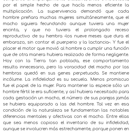
por el simple hecho de que hacía menos eficiente la
multiplicación. La supervivencia demandó que cada
hombre preñara muchas mujeres simultáneamente, que el
macho siguiera fecundando aunque tuviera una mujer
encinta, y que no tuviera el prolongado receso
reproductivo de su hembra –los nueve meses que dura el
embarazo, sin contar el puerperio y la lactancia–. Y fue el
placer el motor que movió al hombre a cumplir una función
que de otra manera hubiera realizado de forma negligente.
Hoy con la Tierra tan poblada, ese comportamiento
resulta innecesario, pero la voracidad del macho por las
hembras quedó en sus genes perpetuada. Se mantiene
incólume. La infidelidad es su secuela. Menos promiscuo
fue el papel de la mujer. Para mantener la especie sólo un
hombre fértil le era suficiente; y así hubiera necesitado para
cada gestación un macho, el número de sus parejas jamás
se hubiera equiparado a las del hombre. Tal vez en esa
condición de la naturaleza se fundamentan las notables
diferencias mentales y afectivas con el macho. Entre ellas
que sea menos copioso el inventario de su infidelidad,
aunque se involucren más estrechamente, porque ponen en