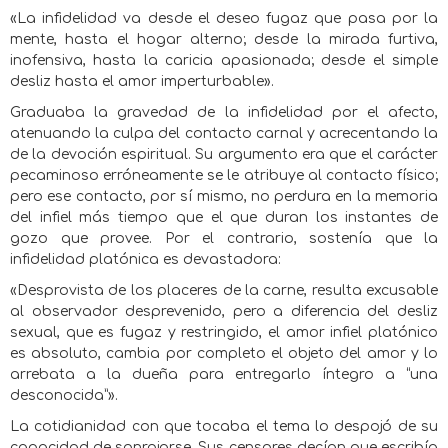
«La infidelidad va desde el deseo fugaz que pasa por la
mente, hasta el hogar alterno; desde la mirada furtiva,
inofensiva, hasta la caricia apasionada; desde el simple
desliz hasta el amor imperturbable».
Graduaba la gravedad de la infidelidad por el afecto,
atenuando la culpa del contacto carnal y acrecentando la
de la devoción espiritual. Su argumento era que el carácter
pecaminoso erróneamente se le atribuye al contacto físico;
pero ese contacto, por sí mismo, no perdura en la memoria
del infiel más tiempo que el que duran los instantes de
gozo que provee. Por el contrario, sostenía que la
infidelidad platónica es devastadora:
«Desprovista de los placeres de la carne, resulta excusable
al observador desprevenido, pero a diferencia del desliz
sexual, que es fugaz y restringido, el amor infiel platónico
es absoluto, cambia por completo el objeto del amor y lo
arrebata a la dueña para entregarlo íntegro a “una
desconocida”».
La cotidianidad con que tocaba el tema lo despojó de su
capacidad de sonrojarse. Sus censores decían que escribía