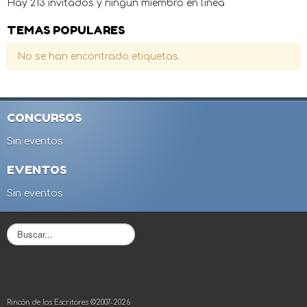
Hay 213 invitados y ningún miembro en línea
TEMAS POPULARES
No se han encontrado etiquetas.
CONCURSOS
Sin eventos
EVENTOS
Sin eventos
B
u
s
c
a
r
Rincón de los Escritores ©2007-2026