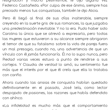
resignación y mucho pesimismo», le dijo alguna vez
Federico Castañeda. «Por culpa de ese ánimo, siempre has
preciado menos tus conquistas», también le dijo Alicia.
Pero él llegó al final de sus días inalterable, siempre
creyendo en la suerte gris de sus romances, la que juzgaba
una predestinación inevitable. Y no lo era. Pudo haber sido
Carolina la única que se atrevió a expresarlo, pero todas
las mujeres que estuvieron a su alcance siempre abrigaron
el temor de que su fatalismo sobre la vida de pareja fuera
un mal presagio, cuando no, una advertencia de que un
vínculo con él jamás funcionaría. Él no lo supo nunca, pero
Piedad varias veces estuvo a punto de rendirse a sus
cortejos. Y Claudia de verdad lo amó; su sentimiento fue
más que el interés por el que él creía que ella lo trataba
con cariño.
Ahora cuando las ansias de conquista habían quedado
definitivamente en el pasado, José leía, como lector
despojado de pasiones, las razones que había defendido
con ahínco.
«La infidelidad es mucho más que el comportamiento