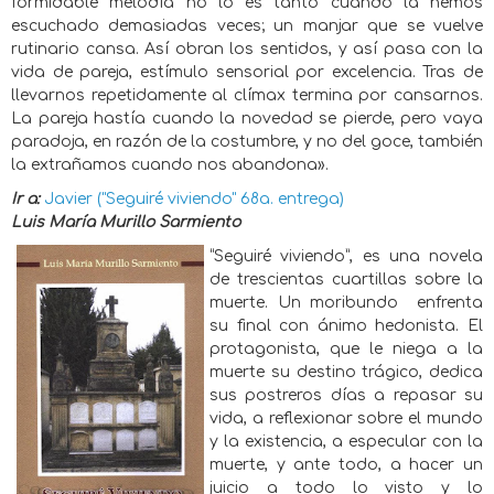
formidable melodía no lo es tanto cuando la hemos
escuchado demasiadas veces; un manjar que se vuelve
rutinario cansa. Así obran los sentidos, y así pasa con la
vida de pareja, estímulo sensorial por excelencia. Tras de
llevarnos repetidamente al clímax termina por cansarnos.
La pareja hastía cuando la novedad se pierde, pero vaya
paradoja, en razón de la costumbre, y no del goce, también
la extrañamos cuando nos abandona».
Ir a:
Javier ("Seguiré viviendo" 68a. entrega)
Luis María Murillo Sarmiento
“Seguiré viviendo”, es una novela
de trescientas cuartillas sobre la
muerte. Un moribundo
enfrenta
su final con ánimo hedonista. El
protagonista, que le niega a la
muerte su destino trágico, dedica
sus postreros días a repasar su
vida, a reflexionar sobre el mundo
y la existencia, a especular con la
muerte, y ante todo, a hacer un
juicio a todo lo visto y lo