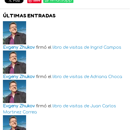
Save
Whatsapp
ÚLTIMAS ENTRADAS
Evgeny Zhukov
firmó el
libro de visitas de
Ingrid Campos
Evgeny Zhukov
firmó el
libro de visitas de
Adriana Choca
Evgeny Zhukov
firmó el
libro de visitas de
Juan Carlos
Martinez Correa