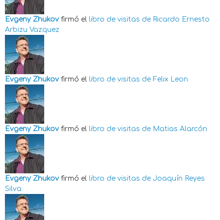
Evgeny Zhukov
firmó el
libro de visitas de
Ricardo Ernesto
Arbizu Vazquez
Evgeny Zhukov
firmó el
libro de visitas de
Felix Leon
Evgeny Zhukov
firmó el
libro de visitas de
Matias Alarcón
Evgeny Zhukov
firmó el
libro de visitas de
Joaquín Reyes
Silva