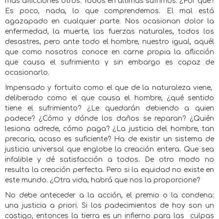
más aflicciones otros. Todos en últimas sufrimos. ¿Por qué?
Es poco, nada, lo que comprendemos. El mal está
agazapado en cualquier parte. Nos ocasionan dolor la
enfermedad, la muerte, las fuerzas naturales, todos los
desastres, pero ante todo el hombre, nuestro igual, aquél
que como nosotros conoce en carne propia la aflicción
que causa el sufrimiento y sin embargo es capaz de
ocasionarlo.
Impensado y fortuito como el que de la naturaleza viene,
deliberado como el que causa el hombre, ¿qué sentido
tiene el sufrimiento? ¿Le quedarán debiendo a quien
padece? ¿Cómo y dónde los daños se reparan? ¿Quién
lesiona adrede, cómo paga? ¿La justicia del hombre, tan
precaria, acaso es suficiente? Ha de existir un sistema de
justicia universal que englobe la creación entera. Que sea
infalible y dé satisfacción a todos. De otro modo no
resulta la creación perfecta. Pero si la equidad no existe en
este mundo. ¿Otra vida, habrá que nos la proporcione?
No debe anteceder a la acción, el premio o la condena:
una justicia a priori. Si los padecimientos de hoy son un
castigo, entonces la tierra es un infierno para las
culpas