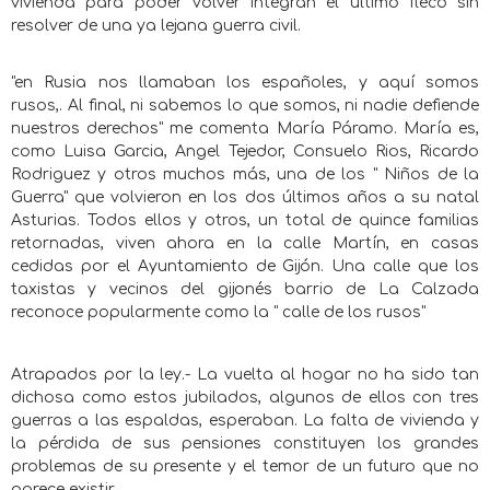
vivienda para poder volver integran el último fleco sin
resolver de una ya lejana guerra civil.
"en Rusia nos llamaban los españoles, y aquí somos
rusos,. Al final, ni sabemos lo que somos, ni nadie defiende
nuestros derechos" me comenta María Páramo. María es,
como Luisa Garcia, Angel Tejedor, Consuelo Rios, Ricardo
Rodriguez y otros muchos más, una de los " Niños de la
Guerra" que volvieron en los dos últimos años a su natal
Asturias. Todos ellos y otros, un total de quince familias
retornadas, viven ahora en la calle Martín, en casas
cedidas por el Ayuntamiento de Gijón. Una calle que los
taxistas y vecinos del gijonés barrio de La Calzada
reconoce popularmente como la " calle de los rusos"
Atrapados por la ley.- La vuelta al hogar no ha sido tan
dichosa como estos jubilados, algunos de ellos con tres
guerras a las espaldas, esperaban. La falta de vivienda y
la pérdida de sus pensiones constituyen los grandes
problemas de su presente y el temor de un futuro que no
parece existir.