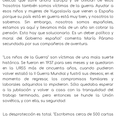
bélicas que sufre ahora Europa y se olvidan de ellos
"nosotros también somos víctimas de la guerra. Ayudar a
esos niños y mujeres de Yugoslavía que vienen a España
porque su país está en guerra está muy bien, y nosotros lo
sabemos. Sin embargo, nosotros somos españoles,
estamos ya aquí y llevamos más de un año sin cobrar la
pensión. Esto hay que solucionarlo. Es un deber político y
moral del Gobierno español" comenta María Páramo
secundada por sus compañeros de aventura.
"Los niños de la Guerra" son víctimas de una mala suerte
histórica. Se fueron en 1937 para seis meses y se quedaron
en la URSS más de cincuenta años, cuando pudieron
volver estalló la II Guerra Mundial y fustró sus deseos; en el
momento de regresar, los compromisos familiares y
laborales adquiridos lo impidieron. Sólo quedaba esperar
a la jubilación y volver a casa con la tranquilidad del
trabajo terminado, pero entonces se hunde la Unión
soviética, y con ella, su seguridad.
La desprotección es total. "Escribimos cerca de 500 cartas