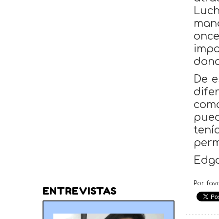
Luch
mand
once
impo
dond
De e
dife
como
pued
tení
perm
Edga
Por fav
ENTREVISTAS