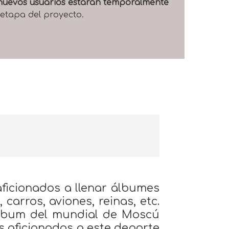
e nuevos usuarios estarán temporalmente
 etapa del proyecto.
ficionados a llenar álbumes
 carros, aviones, reinas, etc.
lbum del mundial de Moscú
os aficionados a este deporte