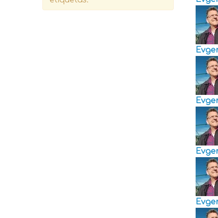
Evge
Evge
Evge
Evge