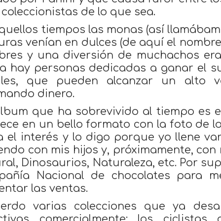
s coleccionistas de lo que sea.
quellos tiempos las monas (así llamábamo
guras venían en dulces (de aquí el nombr
bres y una diversión de muchachos era 
a hay personas dedicadas a ganar el su
ciles, que pueden alcanzar un alto 
mando dinero.
lbum que ha sobrevivido al tiempo es el
ece en un bello formato con la foto de 
a el interés y lo digo porque yo llene v
endo con mis hijos y, próximamente, con 
ral, Dinosaurios, Naturaleza, etc. Por su
añía Nacional de chocolates para mej
ntar las ventas.
erdo varias colecciones que ya des
ctivas comercialmente: los ciclistas