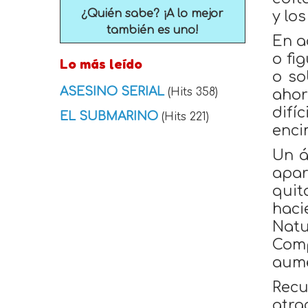
¿Quién sabe? ¡A lo mejor
y lo
también es uno!
En a
o fi
Lo más leído
o so
ASESINO SERIAL
(Hits 358)
ahor
difí
EL SUBMARINO
(Hits 221)
enci
Un á
apar
quit
haci
Natu
Comp
aume
Recu
atra