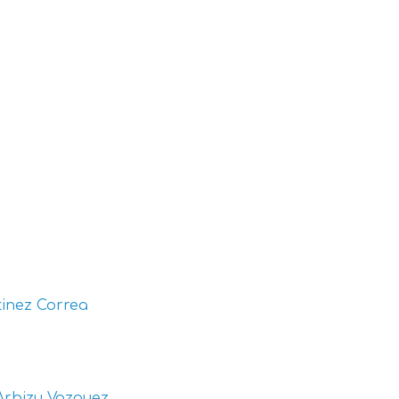
inez Correa
Arbizu Vazquez