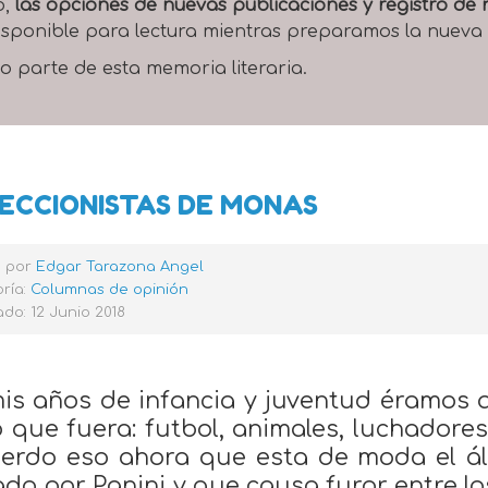
o,
las opciones de nuevas publicaciones y registro d
 disponible para lectura mientras preparamos la nueva
o parte de esta memoria literaria.
ECCIONISTAS DE MONAS
o por
Edgar Tarazona Angel
ría:
Columnas de opinión
do: 12 Junio 2018
is años de infancia y juventud éramos a
o que fuera: futbol, animales, luchadores,
erdo eso ahora que esta de moda el á
ado por Panini y que causa furor entre l