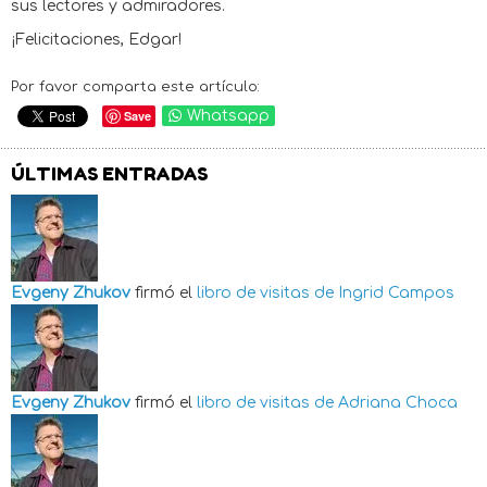
sus lectores y admiradores.
¡Felicitaciones, Edgar!
Por favor comparta este artículo:
Save
Whatsapp
ÚLTIMAS ENTRADAS
Evgeny Zhukov
firmó el
libro de visitas de
Ingrid Campos
Evgeny Zhukov
firmó el
libro de visitas de
Adriana Choca