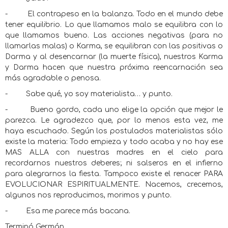
-
El contrapeso en la balanza. Todo en el mundo debe
tener equilibrio. Lo que llamamos malo se equilibra con lo
que llamamos bueno. Las acciones negativas (para no
llamarlas malas) o Karma, se equilibran con las positivas o
Darma y al desencarnar (la muerte física), nuestros Karma
y Darma hacen que nuestra próxima reencarnación sea
más agradable o penosa.
-
Sabe qué, yo soy materialista… y punto.
-
Bueno gordo, cada uno elige la opción que mejor le
parezca. Le agradezco que, por lo menos esta vez, me
haya escuchado. Según los postulados materialistas sólo
existe la materia: Todo empieza y todo acaba y no hay ese
MAS ALLA con nuestras madres en el cielo para
recordarnos nuestros deberes; ni salseros en el infierno
para alegrarnos la fiesta. Tampoco existe el renacer PARA
EVOLUCIONAR ESPIRITUALMENTE. Nacemos, crecemos,
algunos nos reproducimos, morimos y punto.
-
Esa me parece más bacana.
Terminó Germán.