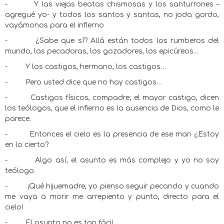
-
Y las viejas beatas chismosas y los santurrones –
agregué yo- y todos los santos y santas, no joda gordo,
vayámonos para el infierno
-
¿Sabe que sí? Allá están todos los rumberos del
mundo, las pecadoras, los gozadores, los epicúreos...
-
Y los castigos, hermano, los castigos…
-
Pero usted dice que no hay castigos…
-
Castigos físicos, compadre; el mayor castigo, dicen
los teólogos, que el infierno es la ausencia de Dios, como le
parece.
-
Entonces el cielo es la presencia de ese man ¿Estoy
en lo cierto?
-
Algo así, el asunto es más complejo y yo no soy
teólogo.
-
¡Qué hijuemadre, yo pienso seguir pecando y cuando
me vaya a morir me arrepiento y punto, directo para el
cielo!
-
El asunto no es tan fácil.