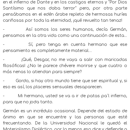
en el infierno de Dante y en los castigos eternos y “Por Dios
Santísimo que nos daba terror” pero, por otra parte
pensábamos en el edén árabe repleto de hermosas huríes
cariñosas por toda la eternidad, ¡qué revuelto tan tenaz!
-
Así somos los seres humanos, decía Germán,
pensamos en la otra vida como una continuación de esta...
-
Sí, pero tenga en cuenta hermano que ese
pensamiento es completamente material…
-
¡Qué, Desgar, no me vaya a salir con maricadas
filosóficas! ¿No le parece chévere morirse y que cuatro o
más nenas lo atiendan para siempre?
-
Gordo, si hay otro mundo tiene que ser espiritual y, si
eso es así, los placeres sensuales desaparecen.
-
Mi hermano, usted se va a ir de patas pa´l infierno,
para que no joda tanto.
Germán es un incrédulo ocasional. Depende del estado de
ánimo en que se encuentre y las personas que esté
frecuentando. De la Universidad Nacional le quedó el
Materialismo Dialéctico, por lo menos eso dice y defiende a