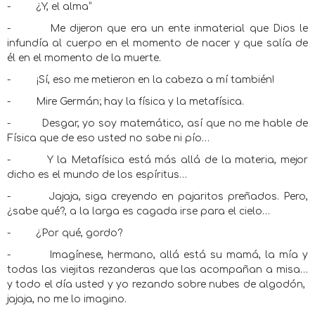
-
¿Y, el alma”
-
Me dijeron que era un ente inmaterial que Dios le
infundía al cuerpo en el momento de nacer y que salía de
él en el momento de la muerte.
-
¡Sí, eso me metieron en la cabeza a mí también!
-
Mire Germán; hay la física y la metafísica.
-
Desgar, yo soy matemático, así que no me hable de
Física que de eso usted no sabe ni pío…
-
Y la Metafísica está más allá de la materia, mejor
dicho es el mundo de los espíritus…
-
Jajaja, siga creyendo en pajaritos preñados. Pero,
¿sabe qué?, a la larga es cagada irse para el cielo…
-
¿Por qué, gordo?
-
Imagínese, hermano, allá está su mamá, la mía y
todas las viejitas rezanderas que las acompañan a misa…
y todo el día usted y yo rezando sobre nubes de algodón,
jajaja, no me lo imagino.