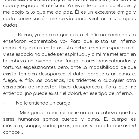
capa y espada el ateísmo. Yo vivo lleno de inquietudes y
me acojo a lo que me da paz. Él es un excelente amigo y
cada conversación me servía para ventilar mis propias
dudas.
-
Bueno, yo no creo que exista el infierno como nos lo
enseñaron –comentaba yo- Para que exista un infierno
como el que a usted lo asusta debe tener un espacio real
y ese espacio no puede ser espiritual; y a mí me metieron en
la cabeza un averno
con fuego, olores nauseabundos y
torturas espeluznantes pero, ante la imposibilidad de que
exista también desaparece el dolor porque a un alma el
fuego, el frío, las cadenas, los tridentes o cualquier otra
sensación de malestar físico desaparecen. Para que me
entienda: ¡no puede existir el dolor!, en ese tipo de infierno.
-
No le entiendo un carajo.
-
Mire gordo, a mi me metieron en la cabeza que los
seres humanos somos cuerpo y alma. El cuerpo es
músculo, sangre, sudor, pelos, mocos y todo lo que usted
conoce…