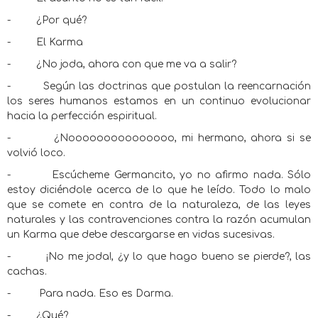
-
¿Por qué?
-
El Karma
-
¿No joda, ahora con que me va a salir?
-
Según las doctrinas que postulan la reencarnación
los seres humanos estamos en un continuo evolucionar
hacia la perfección espiritual.
-
¿Nooooooooooooooo, mi hermano, ahora si se
volvió loco.
-
Escúcheme Germancito, yo no afirmo nada. Sólo
estoy diciéndole acerca de lo que he leído. Todo lo malo
que se comete en contra de la naturaleza, de las leyes
naturales y las contravenciones contra la razón acumulan
un Karma que debe descargarse en vidas sucesivas.
-
¡No me joda!, ¿y lo que hago bueno se pierde?, las
cachas.
-
Para nada. Eso es Darma.
-
¿Qué?