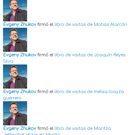
Evgeny Zhukov
firmó el
libro de visitas de
Matias Alarcón
Evgeny Zhukov
firmó el
libro de visitas de
Joaquín Reyes
Silva
Evgeny Zhukov
firmó el
libro de visitas de
melisa loayza
guerrero
Evgeny Zhukov
firmó el
libro de visitas de
Maritza
Jethsabel Vázquez Murillo