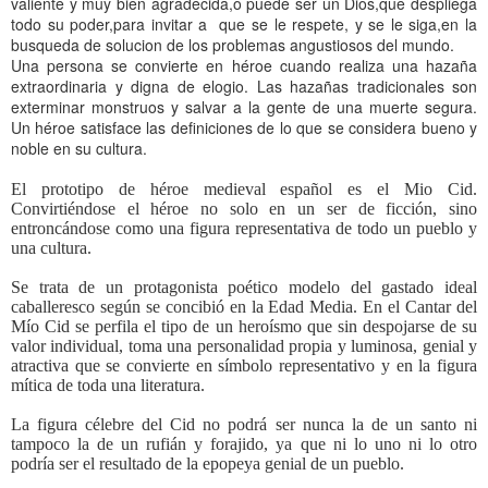
valiente y muy bien agradecida,o puede ser un Dios,que despliega
todo su poder,para invitar a que se le respete, y se le siga,en la
busqueda de solucion de los problemas angustiosos del mundo.
Una persona se convierte en héroe cuando realiza una hazaña
extraordinaria y digna de elogio. Las hazañas tradicionales son
exterminar monstruos y salvar a la gente de una muerte segura.
Un héroe satisface las definiciones de lo que se considera bueno y
noble en su cultura.
El prototipo de héroe medieval español es el Mio Cid.
Convirtiéndose el héroe no solo en un ser de ficción, sino
entroncándose como una figura representativa de todo un pueblo y
una cultura.
Se trata de un protagonista poético modelo del gastado ideal
caballeresco según se concibió en la Edad Media. En el Cantar del
Mío Cid se perfila el tipo de un heroísmo que sin despojarse de su
valor individual, toma una personalidad propia y luminosa, genial y
atractiva que se convierte en símbolo representativo y en la figura
mítica de toda una literatura.
La figura célebre del Cid no podrá ser nunca la de un santo ni
tampoco la de un rufián y forajido, ya que ni lo uno ni lo otro
podría ser el resultado de la epopeya genial de un pueblo.