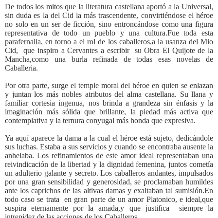
De todos los mitos que la literatura castellana aportó a la Universal,
sin duda es la del Cid la más trascendente, convirtiéndose el héroe
no solo en un ser de ficción, sino entroncándose como una figura
representativa de todo un pueblo y una cultura.Fue toda esta
parafernalia, en torno a el rol de los caballeros,a la usanza del Mio
Cid, que inspiro a Cervantes a escribir su Obra El Quijote de la
Mancha,como una burla refinada de todas esas novelas de
Caballeria.
Por otra parte, surge el temple moral del héroe en quien se enlazan
y juntan los más nobles atributos del alma castellana. Su llana y
familiar cortesía ingenua, nos brinda a grandeza sin énfasis y la
imaginación más sólida que brillante, la piedad más activa que
contemplativa y la ternura conyugal más honda que expresiva.
Ya aquí aparece la dama a la cual el héroe está sujeto, dedicándole
sus luchas. Estaba a sus servicios y cuando se encontraba ausente la
anhelaba. Los refinamientos de este amor ideal representaban una
reivindicación de la libertad y la dignidad femenina, juntos cometía
un adulterio galante y secreto. Los caballeros andantes, impulsados
por una gran sensibilidad y generosidad, se proclamaban humildes
ante los caprichos de las altivas damas y exaltaban tal sumisión.En
todo caso se trata en gran parte de un amor Platonico, e ideal,que
suspira eternamente por la amada,y que justifica siempre la
intrepidez de las acciones de los Caballeros.