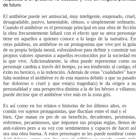
de futuro.
El antihéroe puede ser antisocial, muy inteligente, enajenado, cruel,
desagradable, pasivo, lamentable, obtuso, o simplemente ordinario.
Cuando el antihéroe es el personaje principal en una obra de ficción
la obra frecuentemente lidiará con el efecto que su atroz personaje
tiene en aquellos a quienes conoce a lo largo de la narrativa. En
otras palabras, un antihéroe es un protagonista que vive por la guía
de su propia brújula moral, esforzándose para definir y construir sus
propios valores opuestos a aquellos reconocidos por la sociedad en
la que vive. Adicionalmente, la obra puede representar como su
personaje cambia a través del tiempo, ya sea tendiendo al castigo, el
éxito no heroico, o la redención. Además de estas "cualidades" hace
falta nombrar el antihéroe es de esta manera debido a que su pasado
fue doloroso o cruel y que esta(s) tragedia(s) le da origen a su
personalidad y una perspectiva distinta a la de los héroes o villanos;
puede decirse que el antihéroe vive más en la zona gris.
Es así como en los relatos e historias de los últimos años, es
común ver sujetos protagonistas, que fluctúan entre el mal y el
bien. Que matan en pro de un beneficio, decadentes, pesimistas,
enfermos, pecaminosos, que imponen sus propias reglas, llenos de
anti-valores pero a su vez con sentimientos y capaces de hacer así
sea una obra buena. A estos personajes se les puede nombrar como