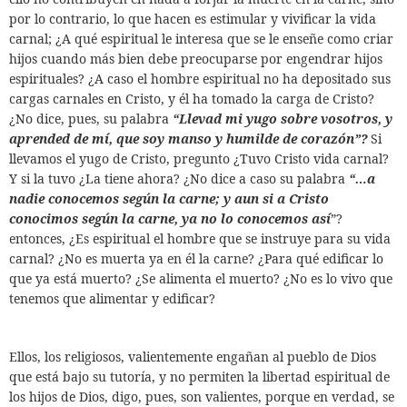
por lo contrario, lo que hacen es estimular y vivificar la vida
carnal; ¿A qué espiritual le interesa que se le enseñe como criar
hijos cuando más bien debe preocuparse por engendrar hijos
espirituales? ¿A caso el hombre espiritual no ha depositado sus
cargas carnales en Cristo, y él ha tomado la carga de Cristo?
¿No dice, pues, su palabra
“Llevad mi yugo sobre vosotros, y
aprended de mí, que soy manso y humilde de corazón”?
Si
llevamos el yugo de Cristo, pregunto ¿Tuvo Cristo vida carnal?
Y si la tuvo ¿La tiene ahora? ¿No dice a caso su palabra
“…a
nadie conocemos según la carne; y aun si a Cristo
conocimos según la carne, ya no lo conocemos así
”?
entonces, ¿Es espiritual el hombre que se instruye para su vida
carnal? ¿No es muerta ya en él la carne? ¿Para qué edificar lo
que ya está muerto? ¿Se alimenta el muerto? ¿No es lo vivo que
tenemos que alimentar y edificar?
Ellos, los religiosos, valientemente engañan al pueblo de Dios
que está bajo su tutoría, y no permiten la libertad espiritual de
los hijos de Dios, digo, pues, son valientes, porque en verdad, se