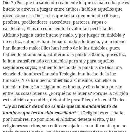
Dios? ¿Por qué no sabiendo realmente lo que es malo o lo que es
bueno te atreves a juzgar entre ambos? hablo a aquellos que
dicen conocer a Dios, a los que se han denominado Obispos,
profetas, predicadores, sacerdotes, pastores, Papas o
cardenales; Ellos no conociendo la voluntad perfecta del
Altísimo juzgan entre bueno y malo, y por juzgar en tiniebla y
no en luz, entonces han llamado malo a lo bueno, y a lo bueno
han llamado malo; Ellos han hecho de la luz tinieblas, pues,
habiendo abominado, adulterado la palabra Santa, que es luz,
la han transformado en tinieblas para sí y para aquellos
seguidores suyos; Habiendo hecho de la palabra de Dios una
ciencia de hombres llamada Teología, han hecho de la luz
tinieblas; Y se han hecho tinieblas a sí mismos, son ellos la
tiniebla misma; La religión no es buena, y ellos la han puesto
entre las cosas buenas, ¿Porqué no es buena? Porque la religión
es tradición aprendida, detestable para Dios, de lo cual Él dice
“...y su temor de mí no es más que un mandamiento de
hombres que les ha sido enseñado”
la Religión es enseñada
por hombres, no por Dios, el Altísimo detesta el rito, y las
religiones son ritos, son cultos encajados en un formato que no