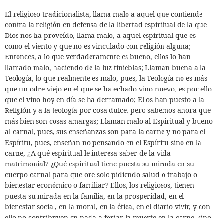
El religioso tradicionalista, llama malo a aquel que contiende
contra la religión en defensa de la libertad espiritual de la que
Dios nos ha proveído, llama malo, a aquel espiritual que es
como el viento y que no es vinculado con religión alguna;
Entonces, a lo que verdaderamente es bueno, ellos lo han
llamado malo, haciendo de la luz tinieblas; Llaman buena a la
Teología, lo que realmente es malo, pues, la Teología no es más
que un odre viejo en el que se ha echado vino nuevo, es por ello
que el vino hoy en día se ha derramado; Ellos han puesto a la
Religión y a la teología por cosa dulce, pero sabemos ahora que
más bien son cosas amargas; Llaman malo al Espiritual y bueno
al carnal, pues, sus enseñanzas son para la carne y no para el
Espíritu, pues, enseñan no pensando en el Espíritu sino en la
carne, ¿A qué espiritual le interesa saber de la vida
matrimonial? ¿Qué espiritual tiene puesta su mirada en su
cuerpo carnal para que ore solo pidiendo salud o trabajo o
bienestar económico o familiar? Ellos, los religiosos, tienen
puesta su mirada en la familia, en la prosperidad, en el
bienestar social, en la moral, en la ética, en el diario vivir, y con
ello no contribuyen en nada a forjar la muerte en la carne, sino