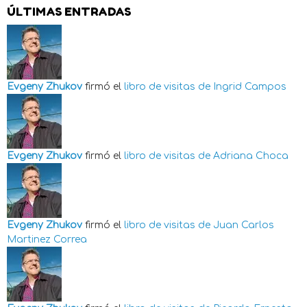
ÚLTIMAS ENTRADAS
Evgeny Zhukov
firmó el
libro de visitas de
Ingrid Campos
Evgeny Zhukov
firmó el
libro de visitas de
Adriana Choca
Evgeny Zhukov
firmó el
libro de visitas de
Juan Carlos
Martinez Correa