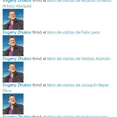
Evgeny Zhukov
firmó el
libro de visitas de
Ricardo Ernesto
Arbizu Vazquez
Evgeny Zhukov
firmó el
libro de visitas de
Felix Leon
Evgeny Zhukov
firmó el
libro de visitas de
Matias Alarcón
Evgeny Zhukov
firmó el
libro de visitas de
Joaquín Reyes
Silva