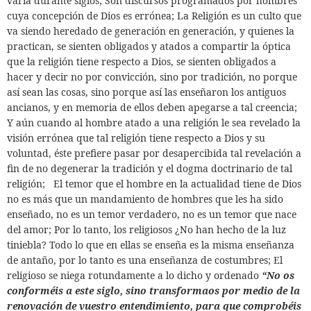
varía durante siglos; Son discursos programados por hombres
cuya concepción de Dios es errónea; La Religión es un culto que
va siendo heredado de generación en generación, y quienes la
practican, se sienten obligados y atados a compartir la óptica
que la religión tiene respecto a Dios, se sienten obligados a
hacer y decir no por convicción, sino por tradición, no porque
así sean las cosas, sino porque así las enseñaron los antiguos
ancianos, y en memoria de ellos deben apegarse a tal creencia;
Y aún cuando al hombre atado a una religión le sea revelado la
visión errónea que tal religión tiene respecto a Dios y su
voluntad, éste prefiere pasar por desapercibida tal revelación a
fin de no degenerar la tradición y el dogma doctrinario de tal
religión;
El temor que el hombre en la actualidad tiene de Dios
no es más que un mandamiento de hombres que les ha sido
enseñado, no es un temor verdadero, no es un temor que nace
del amor; Por lo tanto, los religiosos ¿No han hecho de la luz
tiniebla? Todo lo que en ellas se enseña es la misma enseñanza
de antaño, por lo tanto es una enseñanza de costumbres; El
religioso se niega rotundamente a lo dicho y ordenado
“No os
conforméis a este siglo, sino transformaos por medio de la
renovación de vuestro entendimiento, para que comprobéis