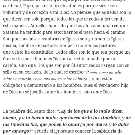
cardenal, Papa, pastor o predicador, es porque sirve con
voluntad y de corazón a mi Dios; No pienses que aquellos son lo
que dicen ser, sólo porque todos los que te rodean los ven de
esta manera; Aquellos han sido puestos ahí como una red que
Satanás ha tendido para estorbarnos el paso hacia el camino;
Son puertas falsas, sombras de Iglesia son y no son la Iglesia
misma, sombra de pastores son pero no son los pastores
que Cristo ha constituido; Todos ellos son lo que son porque un
Cartón los acredita, mas Dios no acredita a nadie por un
cartón, sino que,
los que son por Él autorizados cargan con su
sello en su corazón, de lo cual se escribe “
Ponme como un sello
sobre tu corazón, como una marca sobre tu brazo”,
y no están
obligados a demostrarlo a los hombres, pues el verdadero hijo
de Dios no se justifica ante los hombres, sino ante Dios.
La palabra del Santo dice:
“¡Ay de los que a lo malo dicen
bueno, y a lo bueno malo; que hacen de la luz tinieblas, y de
las tinieblas luz; que ponen lo amargo por dulce, y lo dulce
por amargo!”
¿Puede el ignorante conocer la sabiduría de