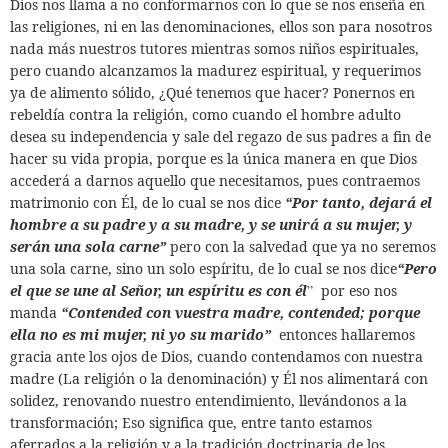
Dios nos llama a no conformarnos con lo que se nos enseña en
las religiones, ni en las denominaciones, ellos son para nosotros
nada más nuestros tutores mientras somos niños espirituales,
pero cuando alcanzamos la madurez espiritual, y requerimos
ya de alimento sólido, ¿Qué tenemos que hacer? Ponernos en
rebeldía contra la religión, como cuando el hombre adulto
desea su independencia y sale del regazo de sus padres a fin de
hacer su vida propia, porque es la única manera en que Dios
accederá a darnos aquello que necesitamos, pues contraemos
matrimonio con Él, de lo cual se nos dice
“Por tanto, dejará el
hombre a su padre y a su madre, y se unirá a su mujer, y
serán una sola carne”
pero con la salvedad que ya no seremos
una sola carne, sino un solo espíritu, de lo cual se nos dice
“Pero
el que se une al Señor, un espíritu es con él
”
por eso nos
manda
“Contended con vuestra madre, contended; porque
ella no es mi mujer, ni yo su marido”
entonces hallaremos
gracia ante los ojos de Dios, cuando contendamos con nuestra
madre (La religión o la denominación) y Él nos alimentará con
solidez, renovando nuestro entendimiento, llevándonos a la
transformación; Eso significa que, entre tanto estamos
aferrados a la religión y a la tradición doctrinaria de los