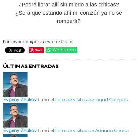
¿Podré llorar allí sin miedo a las críticas?
¿Será que estando ahí mi corazón ya no se
romperá?
Por favor comparta este artículo:
Save
Whatsapp
ÚLTIMAS ENTRADAS
Evgeny Zhukov
firmó el
libro de visitas de
Ingrid Campos
Evgeny Zhukov
firmó el
libro de visitas de
Adriana Choca