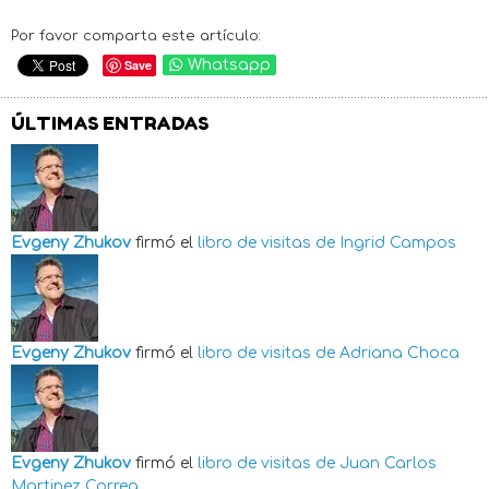
Por favor comparta este artículo:
Save
Whatsapp
ÚLTIMAS ENTRADAS
Evgeny Zhukov
firmó el
libro de visitas de
Ingrid Campos
Evgeny Zhukov
firmó el
libro de visitas de
Adriana Choca
Evgeny Zhukov
firmó el
libro de visitas de
Juan Carlos
Martinez Correa