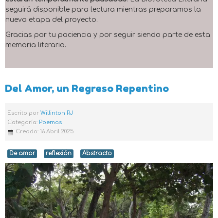
seguirá disponible para lectura mientras preparamos la
nueva etapa del proyecto.
Gracias por tu paciencia y por seguir siendo parte de esta
memoria literaria.
Del Amor, un Regreso Repentino
Escrito por
Willinton RJ
Categoría:
Poemas
Creado: 16 Abril 2025
De amor
reflexión
Abstracto