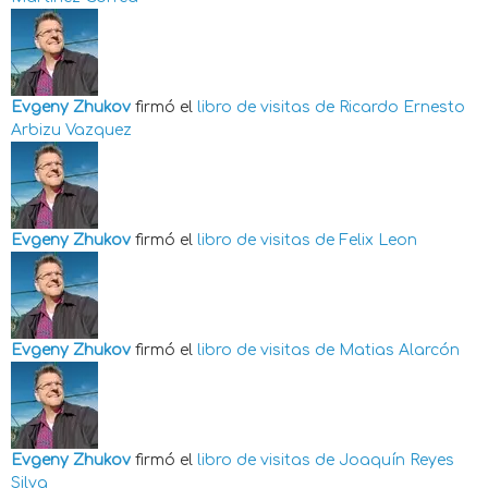
Evgeny Zhukov
firmó el
libro de visitas de
Ricardo Ernesto
Arbizu Vazquez
Evgeny Zhukov
firmó el
libro de visitas de
Felix Leon
Evgeny Zhukov
firmó el
libro de visitas de
Matias Alarcón
Evgeny Zhukov
firmó el
libro de visitas de
Joaquín Reyes
Silva