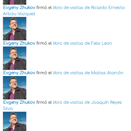
Evgeny Zhukov
firmó el
libro de visitas de
Ricardo Ernesto
Arbizu Vazquez
Evgeny Zhukov
firmó el
libro de visitas de
Felix Leon
Evgeny Zhukov
firmó el
libro de visitas de
Matias Alarcón
Evgeny Zhukov
firmó el
libro de visitas de
Joaquín Reyes
Silva