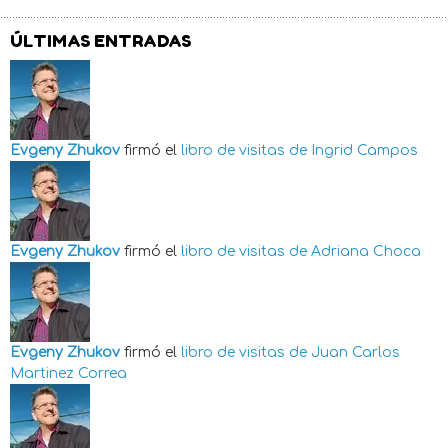
ÚLTIMAS ENTRADAS
Evgeny Zhukov
firmó el
libro de visitas de
Ingrid Campos
Evgeny Zhukov
firmó el
libro de visitas de
Adriana Choca
Evgeny Zhukov
firmó el
libro de visitas de
Juan Carlos
Martinez Correa