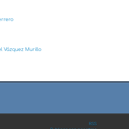
errero
l Vázquez Murillo
RSS