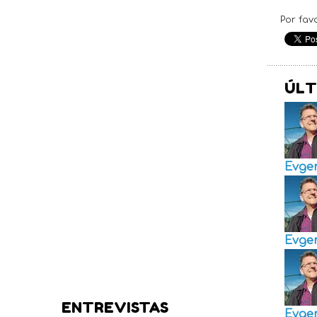
Por fav
ÚLT
Evge
Evge
ENTREVISTAS
Evge