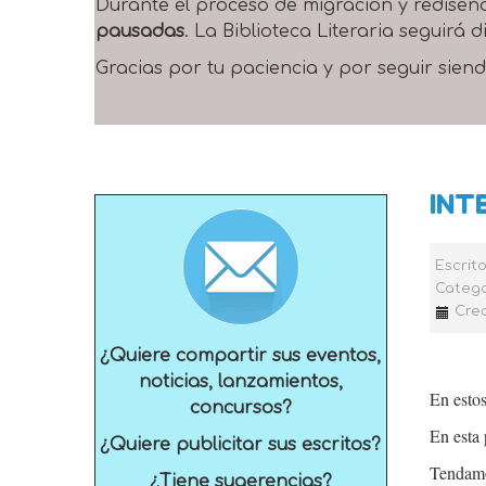
Durante el proceso de migración y rediseñ
pausadas
. La Biblioteca Literaria seguirá
Gracias por tu paciencia y por seguir siend
INT
Escrit
Catego
Crea
¿Quiere compartir sus eventos,
noticias, lanzamientos,
En esto
concursos?
En esta
¿Quiere publicitar sus escritos?
Tendamo
¿Tiene sugerencias?