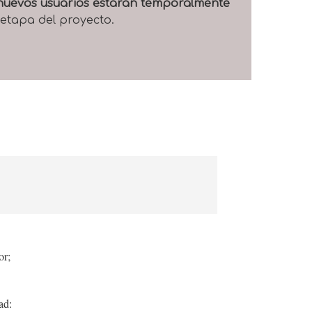
e nuevos usuarios estarán temporalmente
 etapa del proyecto.
or;
ad: