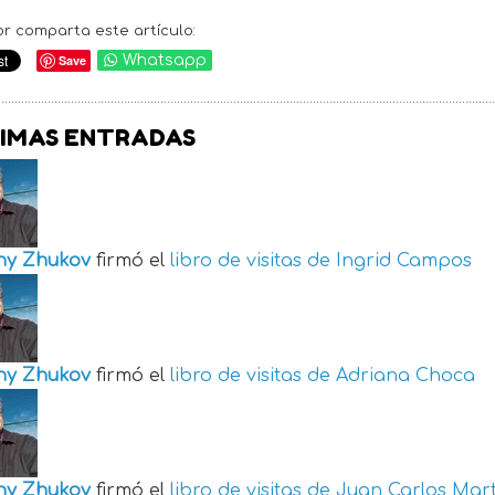
or comparta este artículo:
Save
Whatsapp
IMAS ENTRADAS
ny Zhukov
firmó el
libro de visitas de
Ingrid Campos
ny Zhukov
firmó el
libro de visitas de
Adriana Choca
ny Zhukov
firmó el
libro de visitas de
Juan Carlos Mart