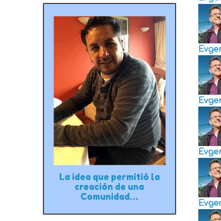
Evge
Evge
Evge
La idea que permitió la
creación de una
Comunidad…
Evge