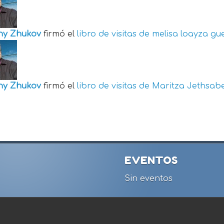
ny Zhukov
firmó el
libro de visitas de
melisa loayza gu
ny Zhukov
firmó el
libro de visitas de
Maritza Jethsabe
EVENTOS
Sin eventos