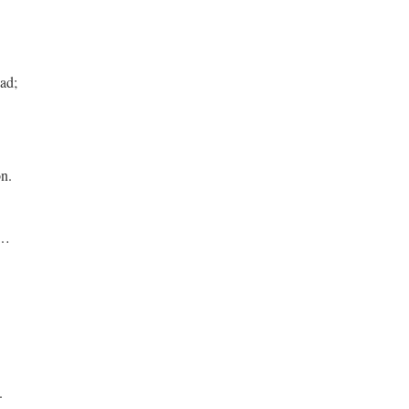
ad;
ón.
r…
.
.