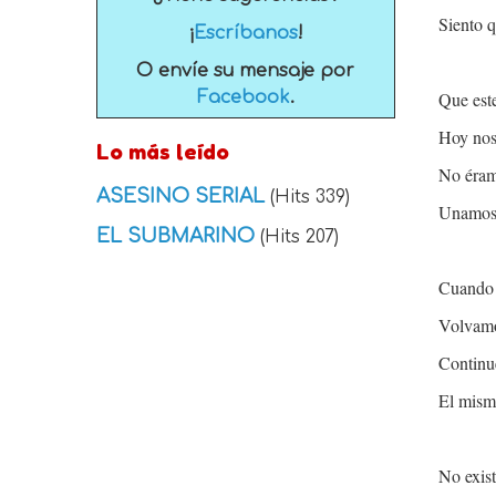
Siento q
¡
Escríbanos
!
O envíe su mensaje por
Facebook
.
Que est
Hoy nos
Lo más leído
No éram
ASESINO SERIAL
(Hits 339)
Unamos 
EL SUBMARINO
(Hits 207)
Cuando 
Volvamo
Continu
El mismo
No exist