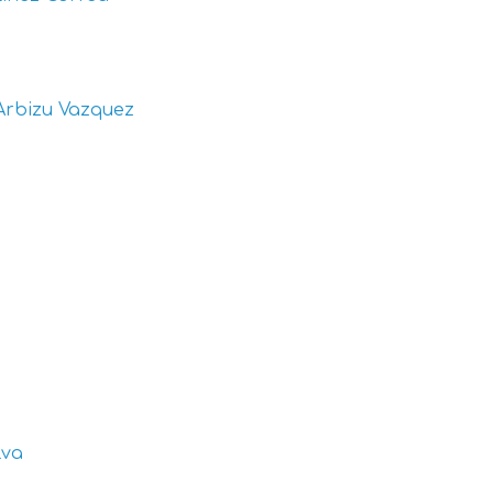
Arbizu Vazquez
lva