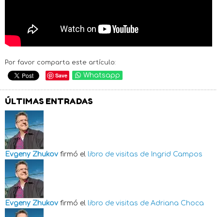
Por favor comparta este artículo:
Save
Whatsapp
ÚLTIMAS ENTRADAS
Evgeny Zhukov
firmó el
libro de visitas de
Ingrid Campos
Evgeny Zhukov
firmó el
libro de visitas de
Adriana Choca