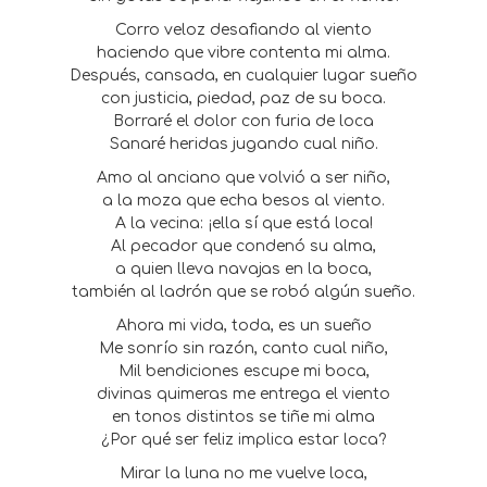
Corro veloz desafiando al viento
haciendo que vibre contenta mi alma.
Después, cansada, en cualquier lugar sueño
con justicia, piedad, paz de su boca.
Borraré el dolor con furia de loca
Sanaré heridas jugando cual niño.
Amo al anciano que volvió a ser niño,
a la moza que echa besos al viento.
A la vecina: ¡ella sí que está loca!
Al pecador que condenó su alma,
a quien lleva navajas en la boca,
también al ladrón que se robó algún sueño.
Ahora mi vida, toda, es un sueño
Me sonrío sin razón, canto cual niño,
Mil bendiciones escupe mi boca,
divinas quimeras me entrega el viento
en tonos distintos se tiñe mi alma
¿Por qué ser feliz implica estar loca?
Mirar la luna no me vuelve loca,