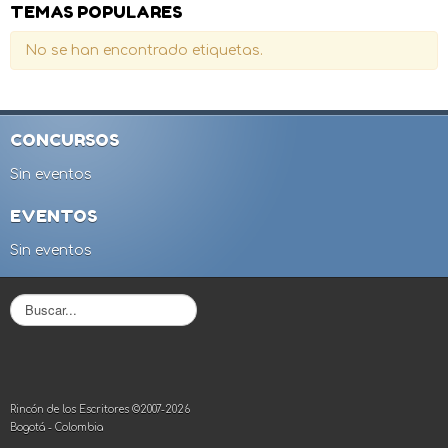
TEMAS POPULARES
No se han encontrado etiquetas.
CONCURSOS
Sin eventos
EVENTOS
Sin eventos
B
u
s
c
a
r
Rincón de los Escritores ©2007-2026
.
Bogotá - Colombia
.