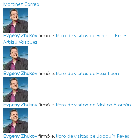
Martinez Correa
Evgeny Zhukov
firmó el
libro de visitas de
Ricardo Ernesto
Arbizu Vazquez
Evgeny Zhukov
firmó el
libro de visitas de
Felix Leon
Evgeny Zhukov
firmó el
libro de visitas de
Matias Alarcón
Evgeny Zhukov
firmó el
libro de visitas de
Joaquín Reyes