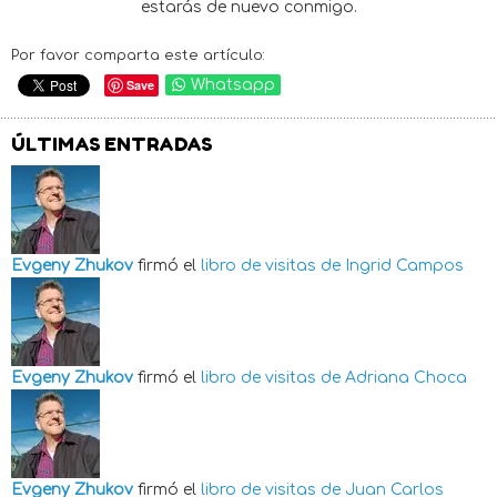
estarás de nuevo conmigo.
Por favor comparta este artículo:
Save
Whatsapp
ÚLTIMAS ENTRADAS
Evgeny Zhukov
firmó el
libro de visitas de
Ingrid Campos
Evgeny Zhukov
firmó el
libro de visitas de
Adriana Choca
Evgeny Zhukov
firmó el
libro de visitas de
Juan Carlos