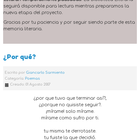
seguirá disponible para lectura mientras preparamos la
nueva etapa del proyecto.
Gracias por tu paciencia y por seguir siendo parte de esta
memoria literaria.
¿Por qué?
Escrito por
Giancarlo Sarmiento
Categoría:
Poemas
Creado: 01 Agosto 2007
¿por que tuvo que terminar así?,
¿porque no quisiste seguir?.
¡mírame! solo mírame.
mírame como sufro por ti.
tu misma te derrotaste.
tu fuiste la que decidió.