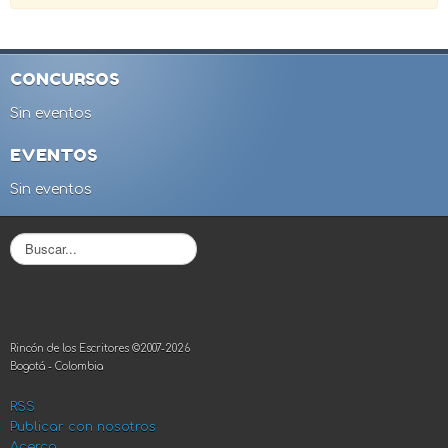
CONCURSOS
Sin eventos
EVENTOS
Sin eventos
B
u
s
c
a
r
Rincón de los Escritores ©2007-2026
.
Bogotá - Colombia
.
.
RSS
Publicar con nosotros
Acerca