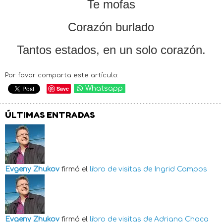
Te mofas
Corazón burlado
Tantos estados, en un solo corazón.
Por favor comparta este artículo:
Save
Whatsapp
ÚLTIMAS ENTRADAS
Evgeny Zhukov
firmó el
libro de visitas de
Ingrid Campos
Evgeny Zhukov
firmó el
libro de visitas de
Adriana Choca