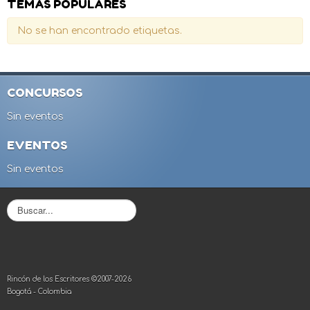
TEMAS POPULARES
No se han encontrado etiquetas.
CONCURSOS
Sin eventos
EVENTOS
Sin eventos
B
u
s
c
a
r
Rincón de los Escritores ©2007-2026
.
Bogotá - Colombia
.