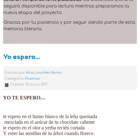
seguirá disponible para lectura mientras preparamos la
nueva etapa del proyecto.
Gracias por tu paciencia y por seguir siendo parte de esta
memoria literaria.
Yo espero...
Escrito por
Ana Lourdes Abreu
Categoría:
Poemas
Creado: 10 Junio 2017
YO TE ESPERO…
te espero en el humo blanco de la leña quemada
mezclada en el azúcar de tu chocolate caliente
te espero en el olor a yerba recién cortada
Y entre las semillas de tu árbol cuando florece.