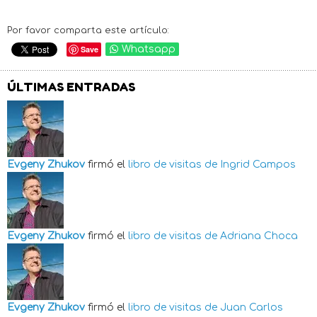
Por favor comparta este artículo:
Save
Whatsapp
ÚLTIMAS ENTRADAS
Evgeny Zhukov
firmó el
libro de visitas de
Ingrid Campos
Evgeny Zhukov
firmó el
libro de visitas de
Adriana Choca
Evgeny Zhukov
firmó el
libro de visitas de
Juan Carlos