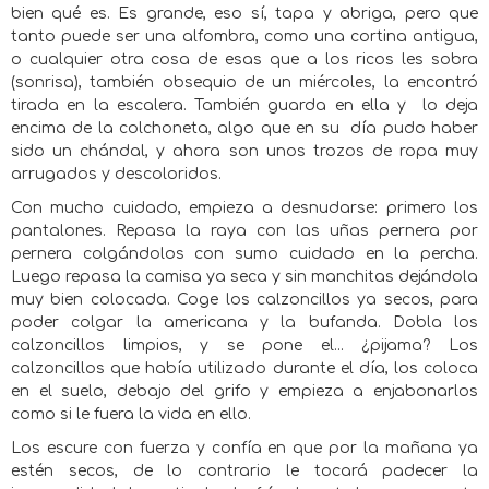
bien qué es. Es grande, eso sí, tapa y abriga, pero que
tanto puede ser una alfombra, como una cortina antigua,
o cualquier otra cosa de esas que a los ricos les sobra
(sonrisa), también obsequio de un miércoles, la encontró
tirada en la escalera. También guarda en ella y
lo deja
encima de la colchoneta, algo que en su
día pudo haber
sido un chándal, y ahora son unos trozos de ropa muy
arrugados y descoloridos.
Con mucho cuidado, empieza a desnudarse: primero los
pantalones. Repasa la raya con las uñas pernera por
pernera colgándolos con sumo cuidado en la percha.
Luego repasa la camisa ya seca y sin manchitas dejándola
muy bien colocada. Coge los calzoncillos ya secos, para
poder colgar la americana y la bufanda. Dobla los
calzoncillos limpios, y se pone el... ¿pijama? Los
calzoncillos que había utilizado durante el día, los coloca
en el suelo, debajo del grifo y empieza a enjabonarlos
como si le fuera la vida en ello.
Los escure con fuerza y confía en que por la mañana ya
estén secos, de lo contrario le tocará padecer la