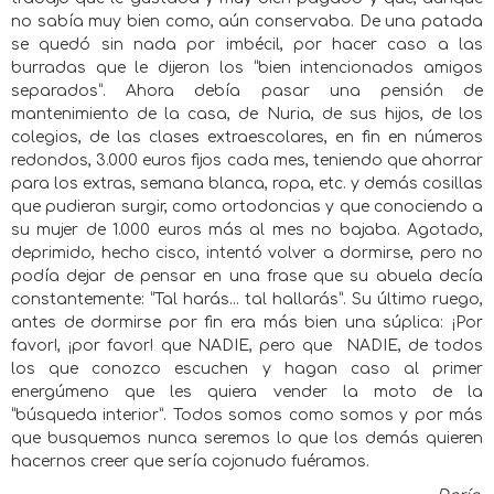
no sabía muy bien como, aún conservaba. De una patada
se quedó sin nada por imbécil, por hacer caso a las
burradas que le dijeron los “bien intencionados amigos
separados”. Ahora debía pasar una pensión de
mantenimiento de la casa, de Nuria, de sus hijos, de los
colegios, de las clases extraescolares, en fin en números
redondos, 3.000 euros fijos cada mes, teniendo que ahorrar
para los extras, semana blanca, ropa, etc. y demás cosillas
que pudieran surgir, como ortodoncias y que conociendo a
su mujer de 1.000 euros más al mes no bajaba. Agotado,
deprimido, hecho cisco, intentó volver a dormirse, pero no
podía dejar de pensar en una frase que su abuela decía
constantemente: “Tal harás... tal hallarás”. Su último ruego,
antes de dormirse por fin era más bien una súplica: ¡Por
favor!, ¡por favor! que NADIE, pero que
NADIE, de todos
los que conozco escuchen y hagan caso al primer
energúmeno que les quiera vender la moto de la
“búsqueda interior”. Todos somos como somos y por más
que busquemos nunca seremos lo que los demás quieren
hacernos creer que sería cojonudo fuéramos.