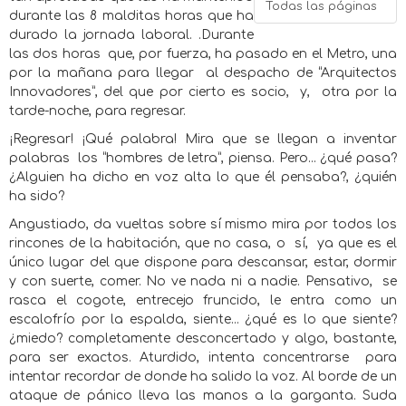
Todas las páginas
durante las 8 malditas horas que ha
durado la jornada laboral. .Durante
las dos horas
que, por fuerza, ha pasado en el Metro, una
por la mañana para llegar
al despacho de “Arquitectos
Innovadores”, del que por cierto es socio,
y,
otra por la
tarde-noche, para regresar.
¡Regresar! ¡Qué palabra! Mira que se llegan a inventar
palabras
los “hombres de letra”, piensa. Pero... ¿qué pasa?
¿Alguien ha dicho en voz alta lo que él pensaba?, ¿quién
ha sido?
Angustiado, da vueltas sobre sí mismo mira por todos los
rincones de la habitación, que no casa, o
sí,
ya que es el
único lugar del que dispone para descansar, estar, dormir
y con suerte, comer. No ve nada ni a nadie. Pensativo,
se
rasca el cogote, entrecejo fruncido, le entra como un
escalofrío por la espalda, siente... ¿qué es lo que siente?
¿miedo? completamente desconcertado y algo, bastante,
para ser exactos. Aturdido, intenta concentrarse
para
intentar recordar de donde ha salido la voz. Al borde de un
ataque de pánico lleva las manos a la garganta. Suda