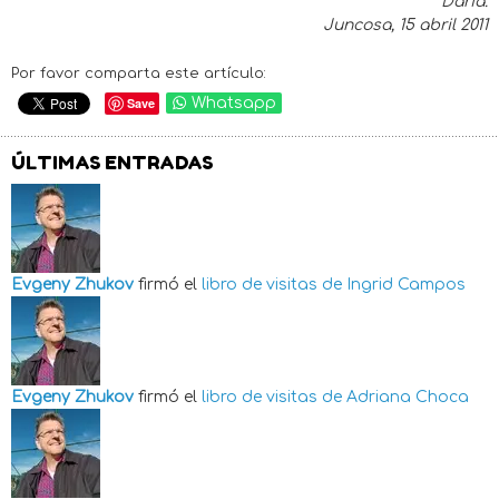
Daría.
Juncosa, 15 abril 2011
Por favor comparta este artículo:
Save
Whatsapp
ÚLTIMAS ENTRADAS
Evgeny Zhukov
firmó el
libro de visitas de
Ingrid Campos
Evgeny Zhukov
firmó el
libro de visitas de
Adriana Choca