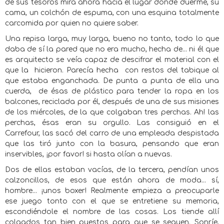
de sus tesoros mira ahora hacia el lugar donde duerme, su
cama, un colchón de espuma, con una esquina totalmente
carcomida por quien no quiere saber.
Una repisa larga, muy larga, bueno no tanto, todo lo que
daba de sí la pared que no era mucho, hecha de... ni él que
es arquitecto se veía capaz de descifrar el material con el
que la
hicieron. Parecía hecha
con restos del tabique al
que estaba enganchada. De punta a punta de ella una
cuerda,
de ésas de plástico para tender la ropa en los
balcones, reciclada por él, después de una de sus misiones
de los miércoles, de la que colgaban tres perchas. Ah! las
perchas, ésas eran su orgullo. Las consiguió en el
Carrefour, las sacó del carro de una empleada despistada
que las tiró junto con la basura, pensando que eran
inservibles, ¡por favor! si hasta olían a nuevas.
Dos de ellas estaban vacías, de la tercera, pendían unos
calzoncillos, de esos que están ahora de moda... sí,
hombre... ¡unos boxer! Realmente empieza a preocuparle
ese juego tonto con el que se entretiene su memoria,
escondiéndole el nombre de las cosas. Los tiende allí
colgados tan bien puestos para que se sequen. Sonríe,