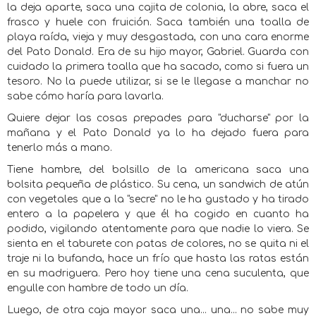
la deja aparte, saca una cajita de colonia, la abre, saca el
frasco y huele con fruición. Saca también una toalla de
playa raída, vieja y muy desgastada, con una cara enorme
del Pato Donald. Era de su hijo mayor, Gabriel. Guarda con
cuidado la primera toalla que ha sacado, como si fuera un
tesoro. No la puede utilizar, si se le llegase a manchar no
sabe cómo haría para lavarla.
Quiere dejar las cosas prepades para "ducharse" por la
mañana y el Pato Donald ya lo ha dejado fuera para
tenerlo más a mano.
Tiene hambre, del bolsillo de la americana saca una
bolsita pequeña de plástico. Su cena, un sandwich de atún
con vegetales que a la "secre" no le ha gustado y ha tirado
entero a la papelera y que él ha cogido en cuanto ha
podido, vigilando atentamente para que nadie lo viera. Se
sienta en el taburete con patas de colores, no se quita ni el
traje ni la bufanda, hace un frío que hasta las ratas están
en su madriguera. Pero hoy tiene una cena suculenta, que
engulle con hambre de todo un día.
Luego, de otra caja mayor saca una... una... no sabe muy