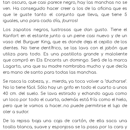
tan oscuro, que casi parece negro, hay las manchas no se
ven. Ha conseguido hacer creer a los de la oficina que es
que le guste tanto el conjunto que lleva, que tiene 5
iguales, uno para cada día, ¡burros!
Los zapatos negros, lustrosas que dan gusto. Tiene el
Kanfort en el estante junto a un peine casi nuevo y de un
vaso del Burguer King, que es donde deja el cepillo de los
dientes. No tiene dentífrico, se las lava con el jabón que
utiliza para todo. Es una pastillota grande y maloliente
que compró en Els Encants un domingo. Será de la marca
Lagarto, una que su madre nombraba mucho y que decía
era mano de santo para todas las manchas.
Se rasca la cabeza, y... mierda, ya toca volver a "ducharse".
No lo tiene fácil. Sólo hay un grifo en todo el cuarto a unos
40 cm. del suelo. Se lava estirado y echando agua como
un loco por todo el cuarto, además está fría como el hielo,
pero que le vamos a hacer...no puede permitirse el lujo de
oler a sudor.
De la repisa baja una caja de cartón, de ella saca una
toalla blanca, suave y esponjosa se la pasa por la cara y