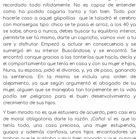
recordado todo nítidamente. No es capaz de entender
como ha podido cagarla tanto y tan bien. Todo por
hacerle caso a aquel gilipolllas
que le taladró el cerebro
con monsergas tipo: chico se te pasa el arroz, a los 40 ya
se sabe, ahora o nunca, debes buscar tu equilibrio interior,
permitirte ser tú mismo, darte un capricho, vamos vivir a tu
aire y disfrutar. Empezó a actuar en consecuencia y se
sumergió en su interior. Buscándose, y se encontró. Se
encontró conque gracias a las tonterías que hacía, decía y
el comportamiento que tenía en casa y con su mujer e hijos,
Nuria, su esposa, pidió el divorcio, y, ya de paso, ganando
la sentencia. En la misma se incluía una orden de
alejamiento, ya que según argumentó el abogado de su
mujer, alguien que se manejaba tan torpemente en la vida
podía ser peligroso para el buen desenvolvimiento y
crecimiento de sus hijos.
Y bien mirado no es que estuviera de acuerdo, pero casi era
de moral obligatoria darle la razón. ¡Coño! sí es que lo
tenía todo, una casa preciosa, una mujer estupenda,
guapa y además cariñosa, unos hijos encantadores un
trabajo que le gustaba y muy bien pagado y que, aunque