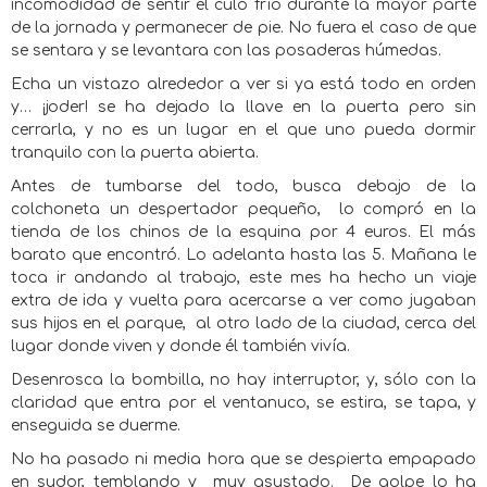
incomodidad de sentir el culo frío durante la mayor parte
de la jornada y permanecer de pie. No fuera el caso de que
se sentara y se levantara con las posaderas húmedas.
Echa un vistazo alrededor a ver si ya está todo en orden
y… ¡joder! se ha dejado la llave en la puerta pero sin
cerrarla, y no es un lugar en el que uno pueda dormir
tranquilo con la puerta abierta.
Antes de tumbarse del todo, busca debajo de la
colchoneta un despertador pequeño,
lo compró en la
tienda de los chinos de la esquina por 4 euros. El más
barato que encontró. Lo adelanta hasta las 5. Mañana le
toca ir andando al trabajo, este mes ha hecho un viaje
extra de ida y vuelta para acercarse a ver como jugaban
sus hijos en el parque,
al otro lado de la ciudad, cerca del
lugar donde viven y donde él también vivía.
Desenrosca la bombilla, no hay interruptor, y, sólo con la
claridad que entra por el ventanuco, se estira, se tapa, y
enseguida se duerme.
No ha pasado ni media hora que se despierta empapado
en sudor, temblando y
muy asustado.
De golpe lo ha