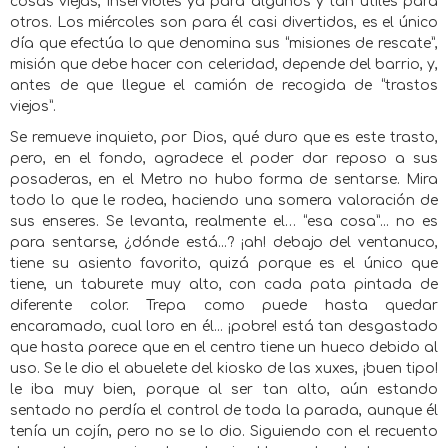
cosas viejas, inservibles ya para algunos y tan útiles para
otros. Los miércoles son para él casi divertidos, es el único
día que efectúa lo que denomina sus “misiones de rescate”,
misión que debe hacer con celeridad, depende del barrio, y,
antes de que llegue el camión de recogida de “trastos
viejos”.
Se remueve inquieto, por Dios, qué duro que es este trasto,
pero, en el fondo, agradece el poder dar reposo a sus
posaderas, en el Metro no hubo forma de sentarse. Mira
todo lo que le rodea, haciendo una somera valoración de
sus enseres. Se levanta, realmente el… “esa cosa”... no es
para sentarse, ¿dónde está...? ¡ah! debajo del ventanuco,
tiene su asiento favorito, quizá porque es el único que
tiene, un taburete muy alto, con cada pata pintada de
diferente color. Trepa como puede hasta quedar
encaramado, cual loro en él... ¡pobre! está tan desgastado
que hasta parece que en el centro tiene un hueco debido al
uso. Se le dio el abuelete del kiosko de las xuxes, ¡buen tipo!
le iba muy bien, porque al ser tan alto, aún estando
sentado no perdía el control de toda la parada, aunque él
tenía un cojín, pero no se lo dio. Siguiendo con el recuento