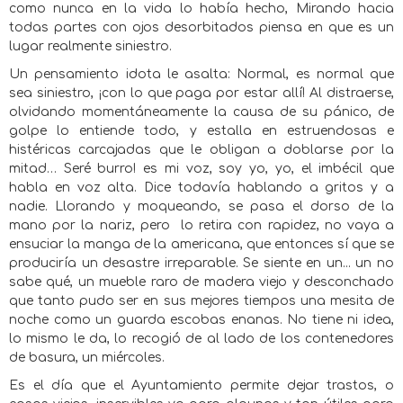
como nunca en la vida lo había hecho, Mirando hacia
todas partes con ojos desorbitados piensa en que es un
lugar realmente siniestro.
Un pensamiento idota le asalta: Normal, es normal que
sea siniestro, ¡con lo que paga por estar allí! Al distraerse,
olvidando momentáneamente la causa de su pánico, de
golpe lo entiende todo, y estalla en estruendosas e
histéricas carcajadas que le obligan a doblarse por la
mitad… Seré burro! es mi voz, soy yo, yo, el imbécil que
habla en voz alta. Dice todavía hablando a gritos y a
nadie. Llorando y moqueando, se pasa el dorso de la
mano por la nariz, pero
lo retira con rapidez, no vaya a
ensuciar la manga de la americana, que entonces sí que se
produciría un desastre irreparable. Se siente en un... un no
sabe qué, un mueble raro de madera viejo y desconchado
que tanto pudo ser en sus mejores tiempos una mesita de
noche como un guarda escobas enanas. No tiene ni idea,
lo mismo le da, lo recogió de al lado de los contenedores
de basura, un miércoles.
Es el día que el Ayuntamiento permite dejar trastos, o