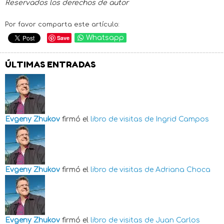
Reservados los derechos de autor
Por favor comparta este artículo:
Save
Whatsapp
ÚLTIMAS ENTRADAS
Evgeny Zhukov
firmó el
libro de visitas de
Ingrid Campos
Evgeny Zhukov
firmó el
libro de visitas de
Adriana Choca
Evgeny Zhukov
firmó el
libro de visitas de
Juan Carlos