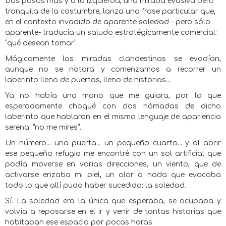
Dos pasos más y a la izquierda, una mirada evasiva pero
tranquila de la costumbre, lanza una frase particular que,
en el contexto invadido de aparente soledad – pero sólo
aparente- traducía un saludo estratégicamente comercial:
“qué desean tomar”.
Mágicamente las miradas clandestinas se evadían,
aunque no se notara y comenzamos a recorrer un
laberinto lleno de puertas, lleno de historias...
Ya no había una mano que me guiara, por lo que
esperadamente choqué con dos nómadas de dicho
laberinto que hablaron en el mismo lenguaje de apariencia
serena: “no me mires”.
Un número... una puerta... un pequeño cuarto... y al abrir
ese pequeño refugio me encontré con un sol artificial que
podía moverse en varias direcciones, un viento, que de
activarse erizaba mi piel, un olor a nada que evocaba
todo lo que allí pudo haber sucedido: la soledad.
Sí. La soledad era la única que esperaba, se ocupaba y
volvía a reposarse en el ir y venir de tantas historias que
habitaban ese espacio por pocas horas.