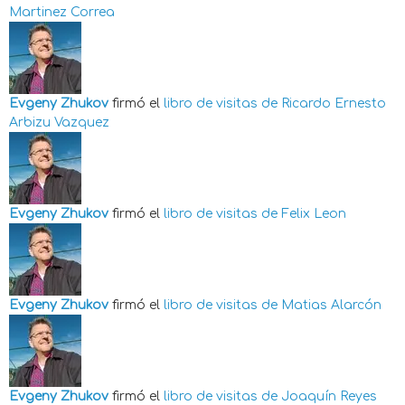
Martinez Correa
Evgeny Zhukov
firmó el
libro de visitas de
Ricardo Ernesto
Arbizu Vazquez
Evgeny Zhukov
firmó el
libro de visitas de
Felix Leon
Evgeny Zhukov
firmó el
libro de visitas de
Matias Alarcón
Evgeny Zhukov
firmó el
libro de visitas de
Joaquín Reyes