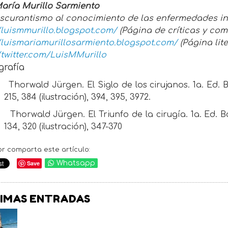
María Murillo Sarmiento
 oscurantismo al conocimiento de las enfermedades in
/luismmurillo.blogspot.com/
(Página de críticas y com
//luismariamurillosarmiento.blogspot.com/
(Página lite
/twitter.com/LuisMMurillo
grafía
Thorwald Jürgen. El Siglo de los cirujanos. 1a. Ed. B
215, 384 (ilustración), 394, 395, 3972.
Thorwald Jürgen. El Triunfo de la cirugía. 1a. Ed. B
134, 320 (ilustración), 347-370
or comparta este artículo:
Save
Whatsapp
IMAS ENTRADAS