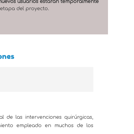
e nuevos usuarios estarán temporalmente
 etapa del proyecto.
iones
al de las intervenciones quirúrgicas,
amiento empleado en muchos de los