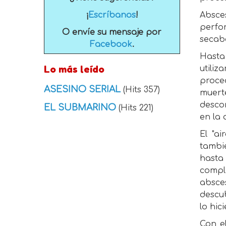
¡
Escríbanos
!
Absces
perfo
O envíe su mensaje por
secab
Facebook
.
Hasta 
Lo más leído
utili
proced
ASESINO SERIAL
(Hits 357)
muert
desco
EL SUBMARINO
(Hits 221)
en la 
El "a
tambié
hasta 
compl
absce
descub
lo hic
Con e