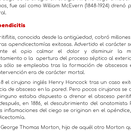
nos, fue así como William McEvern (1848-1924) drenó
al.
endicitis
itiflitis, conocida desde la antigüedad, cobró millone
ras apendicectomías exitosas. Advertido el carácter 
nte el opio calmar el dolor y disminuir la moti
stamiento o la
apertura del proceso séptico al exteri
ía sólo se empleaba tras la formación de abscesos
ntervención era de carácter mortal.
8 el cirujano inglés Henry Hancock tras un caso exi
ia de absceso en la pared. Pero pocos cirujanos se 
ninguno estaba dispuesto a drenar el absceso peritif
después, en 1886, el descubrimiento del anatomista 
s inflamaciones del ciego se originan en el apéndice
icectomía.
 George Thomas Morton, hijo de aquél otro Morton que