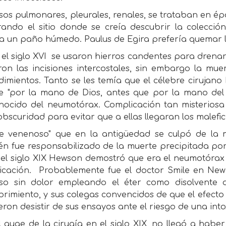
os pulmonares, pleurales, renales, se trataban en época
rando el sitio donde se creía descubrir la colecció
a un paño húmedo. Paulus de Egira prefería quemar la
el siglo XVI
se usaron hierros candentes para drenar
zaron las incisiones intercostales, sin embargo la 
imientos. Tanto se les temía que el célebre cirujano 
e "por la mano de Dios, antes que por la mano del
nocido del neumotórax. Complicación tan misteriosa 
obscuridad para evitar que a ellas llegaran los malefi
ire venenoso" que en la antigüedad se culpó de la
n fue responsabilizado de la muerte precipitada por 
el siglo XIX Hewson demostró que era el neumotórax 
icación.
Probablemente fue el doctor Smile en Ne
so sin dolor empleando el éter como disolvente d
rimiento, y sus colegas convencidos de que el efecto 
ieron desistir de sus ensayos ante el riesgo de una int
l auge de la cirugía en el siglo XIX, no llegó a hab