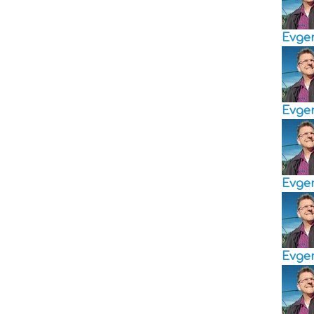
Evge
Evge
Evge
Evge