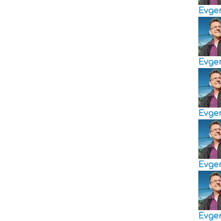
Evge
Evge
Evge
Evge
Evge