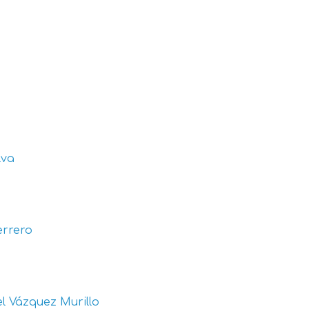
lva
errero
l Vázquez Murillo