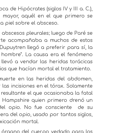
 de Hipócrates (siglos IV y III a. C.),
n mayor, aquél en el que primero se
 piel sobre el absceso.
 abscesos pleurales; luego de Paré se
muerte acompañaba a muchos de estos
Dupuytren llegó a preferir para sí, la
 hombre". La causa era el fenómeno
llevó a vendar las heridas torácicas
cios que hacían mortal el tratamiento.
 muerte en las heridas del abdomen,
las incisiones en el tórax. Solamente
resultante el que ocasionaba la fatal
w Hampshire quien primero drenó un
el opio. No fue consciente
de su
era del opio, usado por tantos siglos,
oxicación mortal.
er órgano del cuerpo vedado para los