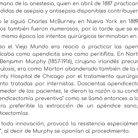
mano de la anestesia, quien en abril de 1887 practica
didas de asepsia y antisepsia disponibles contribuyero
o le siguió Charles McBurney en Nueva York en 1889 
sos también fueron numerosos, por lo tarde que se e
 misma época los intentos quirúrgicos terminaban en 
so el Viejo Mundo era reacio a practicar las apen
ficaba como apendicitis sino como peritiflitis. En No
enjamin Murphy (1857-1916), cirujano irlandés precu
culosis, era como Morton abanderado también de la
nty Hospital de Chicago por el tratamiento quirúrgic
to tratadas por internistas. Doscientas apendicect
omedor de los pacientes, le dieron la razón a su con
pendicectomía preventiva" como se llamó entonces a l
ra preferible la extracción de un apéndice sano
icectomías.
oda innovación, provocó la resistencia especialmente
s", al decir de Murphy se oponían al procedimiento.