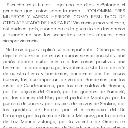
- Escucha este titular-
dijo uno de ellos, señalando el
periódico que tenían sobre la mesa. - “COLOMBIA, TRES
MUERTOS Y VARIOS HERIDOS COMO RESULTADO DE
OTRO ATENTADO DE LAS F.A.R.C.” Violencia y mas violencia,
así anda mi país, cuando no es la guerrilla son los narcos
y cuando no son los secuestros son los atracos, pero
siempre violencia.
- No te amargues- replicó su acompañante. - Cómo puedes
dejarte influenciar de estas noticias sensacionalistas, que
jamás podrán quitar mérito a las cosas positivas que
tenemos. Te propongo algo, levantemos esta taza de café
de nuestra tierra y brindemos, brindemos por las cosas
buenas, las que importan de verdad. Brindemos por las
rosas de Cundinamarca, por las esmeraldas de Boyaca,
por los pájaros del Chocó, por los guantes de Pambelé,
por los botines del Pibe, por el pedal de Montoya, por la
guitarra de Juanes, por los pies descalzos de Shakira, por
los gorditos de Botero, por el microscopio del Dr.
Patarroyo, por la pluma de García Márquez, por la corona
de Luz Marina Zuluaga, por la valentía de Omaira en
Armero, por los acordeones de Valledupar, por la cumbia y