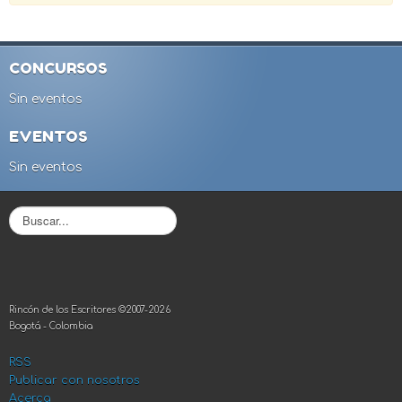
CONCURSOS
Sin eventos
EVENTOS
Sin eventos
B
u
s
c
a
r
Rincón de los Escritores ©2007-2026
.
Bogotá - Colombia
.
.
RSS
Publicar con nosotros
Acerca