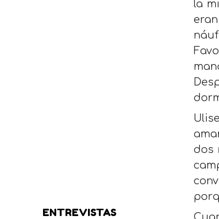
la m
eran
náuf
Favo
mano
Desp
dorm
Ulis
aman
dos 
camp
conv
porq
ENTREVISTAS
Cuan