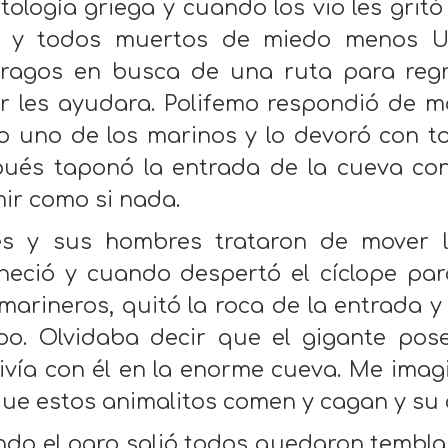
itología griega y cuando los vio les gr
 y todos muertos de miedo menos Ul
ragos en busca de una ruta para regr
r les ayudara. Polifemo respondió de 
 uno de los marinos y lo devoró con to
ués taponó la entrada de la cueva co
ir como si nada.
es y sus hombres trataron de mover l
eció y cuando despertó el cíclope par
marineros, quitó la roca de la entrada y
o. Olvidaba decir que el gigante pos
ivía con él en la enorme cueva. Me imag
ue estos animalitos comen y cagan y su o
do el ogro salió todos quedaron tembl