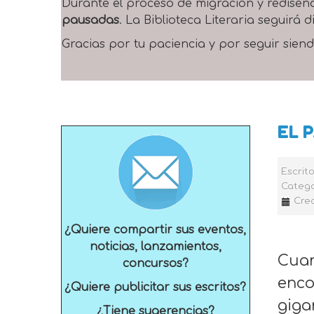
Durante el proceso de migración y rediseñ
pausadas
. La Biblioteca Literaria seguirá
Gracias por tu paciencia y por seguir siend
EL P
Escrit
Catego
Crea
¿Quiere compartir sus eventos,
noticias, lanzamientos,
Cuan
concursos?
enco
¿Quiere publicitar sus escritos?
giga
¿Tiene sugerencias?