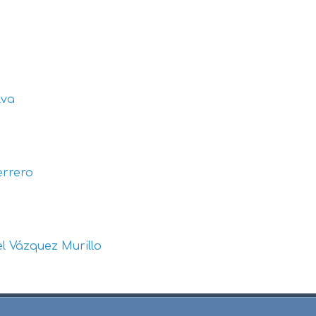
lva
errero
l Vázquez Murillo