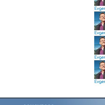
Evge
Evge
Evge
Evge