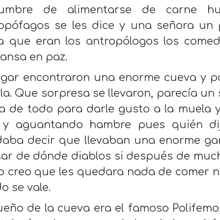
tumbre de alimentarse de carne hu
opófagos se les dice y una señora un 
a que eran los antropólogos los come
ansa en paz.
legar encontraron una enorme cueva y p
lla. Que sorpresa se llevaron, parecía u
a de todo para darle gusto a la muela 
y aguantando hambre pues quién dij
daba decir que llevaban una enorme ga
ar de dónde diablos si después de much
o creo que les quedara nada de comer ni 
o se vale.
ueño de la cueva era el famoso Polifemo