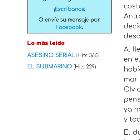
cos
¡
Escríbanos
!
Antr
O envíe su mensaje por
decí
Facebook
.
desc
Lo más leído
Al l
ASESINO SERIAL
(Hits 366)
en e
EL SUBMARINO
(Hits 229)
habí
mar 
Olvi
pens
ya n
y tod
El d