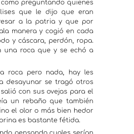
itó como preguntando quienes
ises que le dijo que eran
esar a la patria y que por
mala manera y cogió en cada
do y cáscara, perdón, ropa.
n una roca que y se echó a
a roca pero nada, hay les
a desayunar se tragó otros
 salió con sus ovejas para el
eía un rebaño que también
ino el olor o más bien hedor
rina es bastante fétida.
ando pensando cuales serían