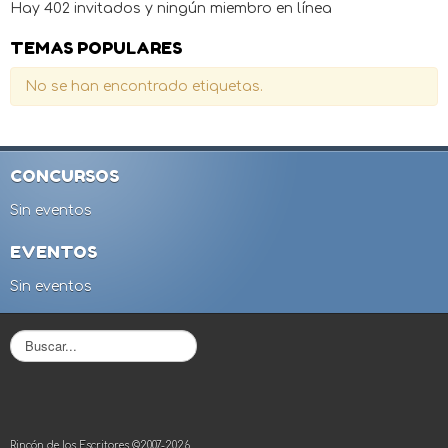
Hay 402 invitados y ningún miembro en línea
TEMAS POPULARES
No se han encontrado etiquetas.
CONCURSOS
Sin eventos
EVENTOS
Sin eventos
B
u
s
c
a
r
Rincón de los Escritores ©2007-2026