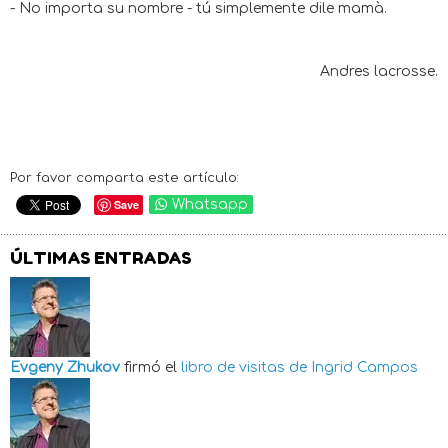
- No importa su nombre - tú simplemente dile mamà.
Andres lacrosse.
Por favor comparta este artículo:
Save
Whatsapp
ÚLTIMAS ENTRADAS
Evgeny Zhukov
firmó el
libro de visitas de
Ingrid Campos