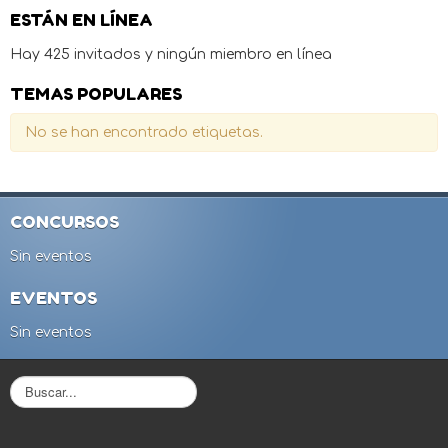
ESTÁN EN LÍNEA
Hay 425 invitados y ningún miembro en línea
TEMAS POPULARES
No se han encontrado etiquetas.
CONCURSOS
Sin eventos
EVENTOS
Sin eventos
B
u
s
c