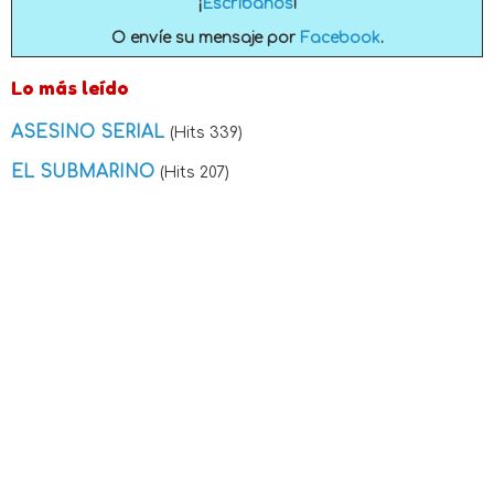
¡
Escríbanos
!
O envíe su mensaje por
Facebook
.
Lo más leído
ASESINO SERIAL
(Hits 339)
EL SUBMARINO
(Hits 207)