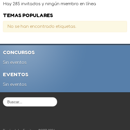
Hay 285 invitados y ningún miembro en línea
TEMAS POPULARES
No se han encontrado etiquetas.
CONCURSOS
Sin eventos
EVENTOS
Sin eventos
B
u
s
c
a
r