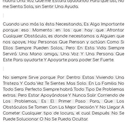
habrá Una Voz Que me Estará ayudando Para que así, No
me Sienta Sola, sin Sentir Una Ayuda.
Cuando uno más la ésta Necesitando, Es Algo Importante
porque eso Momento en los que hay que Afrontar
Cualquier Obstáculo, es donde necesitamos a Alguien que
nos apoye, Hay Personas Que Piensan y actúan Como Si
Ellos Siempre Pueden Solos, Pero En Esta Vida Siempre
Servirá Una Mano amiga, Una Voz Y Una Persona Que
Este Para ayudarte Y Apoyarte para poder Ser Fuerte.
No siempre Sirve porque Por Dentro Estas Viviendo Una
Tristeza Y Cada Vez Te Sientes Mas Solo. En La Familia No
Todo Sera Perfecto Siempre habrá Todo Tipo De Problemas
extras. Pero Estar Apoyándose Y Nunca Salir Corriendo de
Los Problemas, Es El Primer Paso Para, Que Los
Obstáculos Se Tomen Con La Mejor Decisión Y No Llegar A
Cometer Cualquier tipo de locura, el cual Después No Se
Puede Solucionar O No Se Pueda Ocultar.