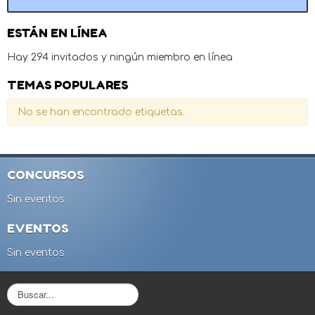
ESTÁN EN LÍNEA
Hay 294 invitados y ningún miembro en línea
TEMAS POPULARES
No se han encontrado etiquetas.
CONCURSOS
Sin eventos
EVENTOS
Sin eventos
B
u