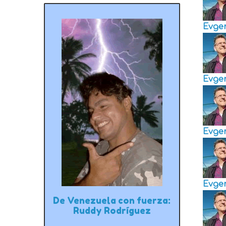
Evge
Evge
Evge
Evge
De Venezuela con fuerza:
Ruddy Rodríguez