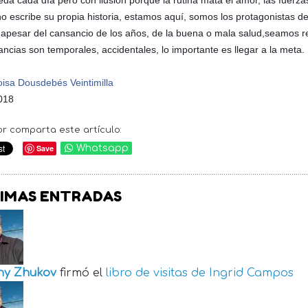
da cada día pero con ilusión porque la rutina mata el amor, las fuerzas,
o escribe su propia historia, estamos aquí, somos los protagonistas d
 apesar del cansancio de los años, de la buena o mala salud,seamos r
ancias son temporales, accidentales, lo importante es llegar a la meta.
oisa Dousdebés Veintimilla
018
or comparta este artículo:
Save
Whatsapp
IMAS ENTRADAS
ny Zhukov
firmó el
libro de visitas de
Ingrid Campos