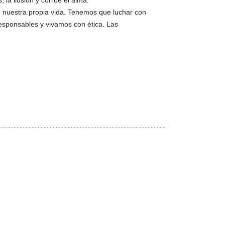
 la ilusión y corroe el alma.
e nuestra propia vida. Tenemos que luchar con
esponsables y vivamos con ética. Las