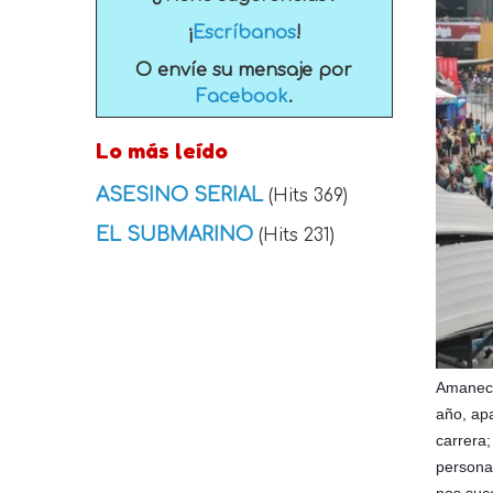
¡
Escríbanos
!
O envíe su mensaje por
Facebook
.
Lo más leído
ASESINO SERIAL
(Hits 369)
EL SUBMARINO
(Hits 231)
Amanece 
año, ap
carrera
persona