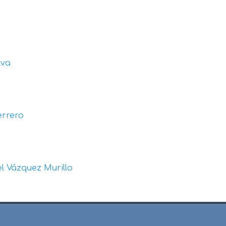
lva
errero
l Vázquez Murillo