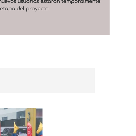
e nuevos usuarios estarán temporalmente
 etapa del proyecto.