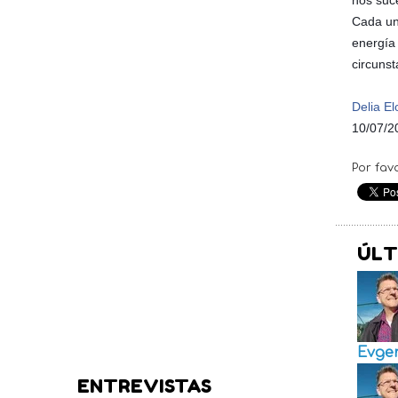
nos suce
Cada un
energía
circunst
Delia El
10/07/2
Por fav
ÚLT
Evge
ENTREVISTAS