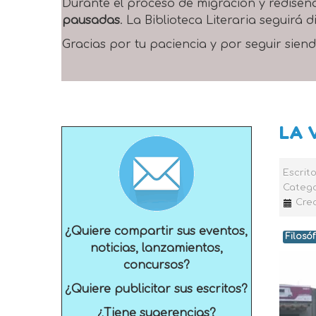
Durante el proceso de migración y rediseñ
pausadas
. La Biblioteca Literaria seguirá
Gracias por tu paciencia y por seguir siend
LA 
Escrit
Catego
Crea
¿Quiere compartir sus eventos,
Filosóf
noticias, lanzamientos,
concursos?
¿Quiere publicitar sus escritos?
¿Tiene sugerencias?