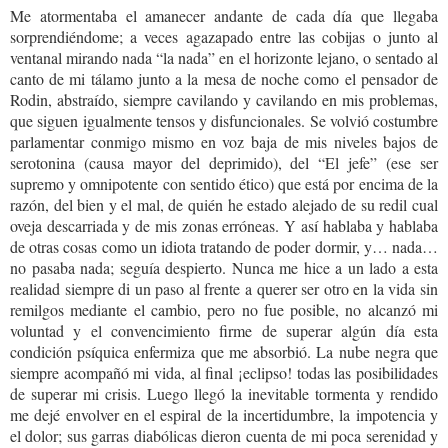
Me atormentaba el amanecer andante de cada día que llegaba
sorprendiéndome; a veces agazapado entre las cobijas o junto al
ventanal mirando nada “la nada” en el horizonte lejano, o sentado al
canto de mi tálamo junto a la mesa de noche como el pensador de
Rodin, abstraído, siempre cavilando y cavilando en mis problemas,
que siguen igualmente tensos y disfuncionales. Se volvió costumbre
parlamentar conmigo mismo en voz baja de mis niveles bajos de
serotonina (causa mayor del deprimido), del “El jefe” (ese ser
supremo y omnipotente con sentido ético) que está por encima de la
razón, del bien y el mal, de quién he estado alejado de su redil cual
oveja descarriada y de mis zonas erróneas. Y así hablaba y hablaba
de otras cosas como un idiota tratando de poder dormir, y… nada…
no pasaba nada; seguía despierto. Nunca me hice a un lado a esta
realidad siempre di un paso al frente a querer ser otro en la vida sin
remilgos mediante el cambio, pero no fue posible, no alcanzó mi
voluntad y el convencimiento firme de superar algún día esta
condición psíquica enfermiza que me absorbió. La nube negra que
siempre acompañó mi vida, al final ¡eclipso! todas las posibilidades
de superar mi crisis. Luego llegó la inevitable tormenta y rendido
me dejé envolver en el espiral de la incertidumbre, la impotencia y
el dolor; sus garras diabólicas dieron cuenta de mi poca serenidad y