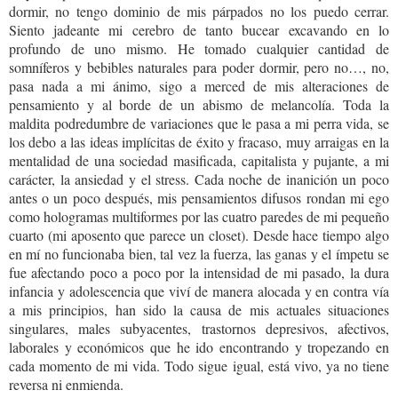
dormir, no tengo dominio de mis párpados no los puedo cerrar.
Siento jadeante mi cerebro de tanto bucear excavando en lo
profundo de uno mismo. He tomado cualquier cantidad de
somníferos y bebibles naturales para poder dormir, pero no…, no,
pasa nada a mi ánimo, sigo a merced de mis alteraciones de
pensamiento y al borde de un abismo de melancolía. Toda la
maldita podredumbre de variaciones que le pasa a mi perra vida, se
los debo a las ideas implícitas de éxito y fracaso, muy arraigas en la
mentalidad de una sociedad masificada, capitalista y pujante, a mi
carácter, la ansiedad y el stress. Cada noche de inanición un poco
antes o un poco después, mis pensamientos difusos rondan mi ego
como hologramas multiformes por las cuatro paredes de mi pequeño
cuarto (mi aposento que parece un closet). Desde hace tiempo algo
en mí no funcionaba bien, tal vez la fuerza, las ganas y el ímpetu se
fue afectando poco a poco por la intensidad de mi pasado, la dura
infancia y adolescencia que viví de manera alocada y en contra vía
a mis principios, han sido la causa de mis actuales situaciones
singulares, males subyacentes, trastornos depresivos, afectivos,
laborales y económicos que he ido encontrando y tropezando en
cada momento de mi vida. Todo sigue igual, está vivo, ya no tiene
reversa ni enmienda.