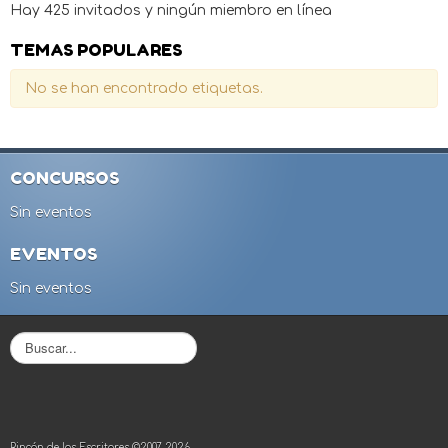
Hay 425 invitados y ningún miembro en línea
TEMAS POPULARES
No se han encontrado etiquetas.
CONCURSOS
Sin eventos
EVENTOS
Sin eventos
B
u
s
c
a
r
Rincón de los Escritores ©2007-2026