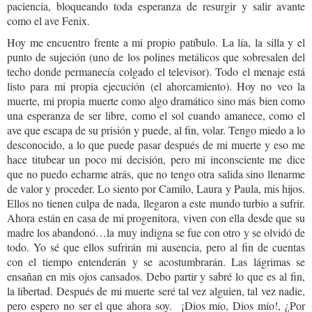
paciencia, bloqueando toda esperanza de resurgir y salir avante
como el ave Fenix.
Hoy me encuentro frente a mi propio patíbulo. La lía, la silla y el
punto de sujeción (uno de los polines metálicos que sobresalen del
techo donde permanecía colgado el televisor). Todo el menaje está
listo para mi propia ejecución (el ahorcamiento). Hoy no veo la
muerte, mi propia muerte como algo dramático sino más bien como
una esperanza de ser libre, como el sol cuando amanece, como el
ave que escapa de su prisión y puede, al fin, volar. Tengo miedo a lo
desconocido, a lo que puede pasar después de mi muerte y eso me
hace titubear un poco mi decisión, pero mi inconsciente me dice
que no puedo echarme atrás, que no tengo otra salida sino llenarme
de valor y proceder. Lo siento por Camilo, Laura y Paula, mis hijos.
Ellos no tienen culpa de nada, llegaron a este mundo turbio a sufrir.
Ahora están en casa de mi progenitora, viven con ella desde que su
madre los abandonó…la muy indigna se fue con otro y se olvidó de
todo. Yo sé que ellos sufrirán mi ausencia, pero al fin de cuentas
con el tiempo entenderán y se acostumbrarán. Las lágrimas se
ensañan en mis ojos cansados. Debo partir y sabré lo que es al fin,
la libertad. Después de mi muerte seré tal vez alguien, tal vez nadie,
pero espero no ser el que ahora soy.
¡Dios mío, Dios mío!, ¿Por