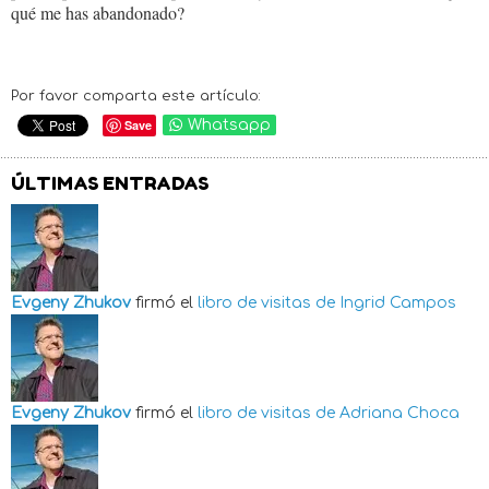
qué me has abandonado?
Por favor comparta este artículo:
Save
Whatsapp
ÚLTIMAS ENTRADAS
Evgeny Zhukov
firmó el
libro de visitas de
Ingrid Campos
Evgeny Zhukov
firmó el
libro de visitas de
Adriana Choca