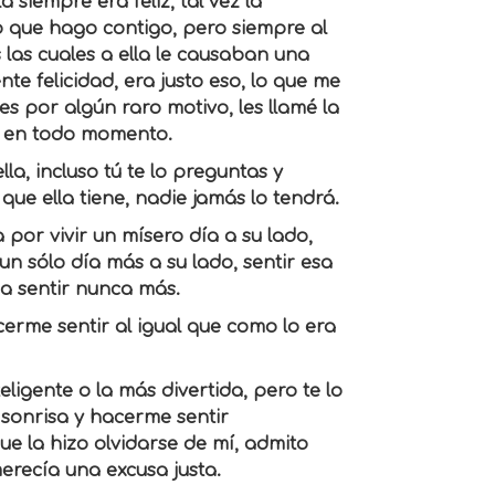
a siempre era feliz, tal vez la
o que hago contigo, pero siempre al
as las cuales a ella le causaban una
nte felicidad, era justo eso, lo que me
s por algún raro motivo, les llamé la
la en todo momento.
a, incluso tú te lo preguntas y
ue ella tiene, nadie jamás lo tendrá.
a por vivir un mísero día a su lado,
n sólo día más a su lado, sentir esa
 a sentir nunca más.
rme sentir al igual que como lo era
eligente o la más divertida, pero te lo
sonrisa y hacerme sentir
e la hizo olvidarse de mí, admito
erecía una excusa justa.