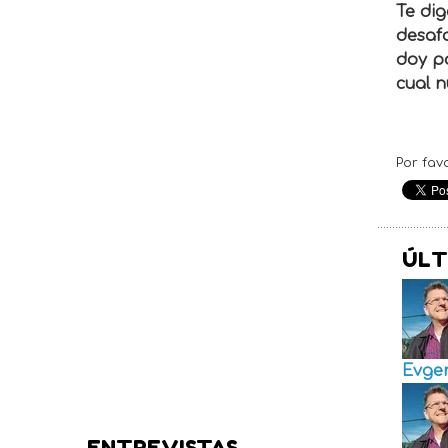
Te dig
desafo
doy po
cual n
Por fav
ÚLT
Evge
ENTREVISTAS