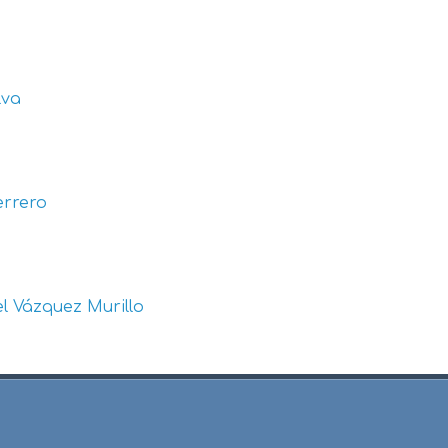
lva
errero
l Vázquez Murillo