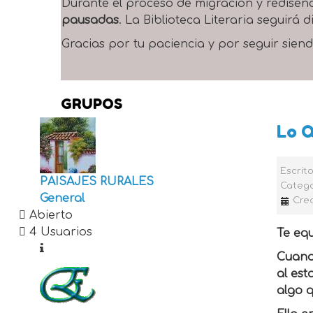
Durante el proceso de migración y rediseñ
pausadas
. La Biblioteca Literaria seguirá
Gracias por tu paciencia y por seguir siend
GRUPOS
Lo Q
Escrit
PAISAJES RURALES
Catego
General
Crea
Abierto
4 Usuarios
Te equ
Cuando
al est
algo q