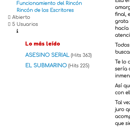
Ella e
Funcionamiento del Rincón
amarga
Rincón de los Escritores
final,
Abierto
grata 
5 Usuarios
hacía 
atenci
Lo más leído
Todos 
buscas
ASESINO SERIAL
(Hits 363)
Te lo 
EL SUBMARINO
(Hits 225)
sería 
inmens
Así q
con el
Tal ve
juro 
acomp
que s