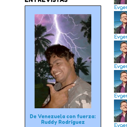
Evge
Evge
Evge
Evge
De Venezuela con fuerza:
Ruddy Rodríguez
Evge