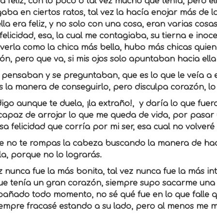
ra feliz, con lo poco o tal vez mucho que tenía, pero ell
ba en ciertos ratos, tal vez la hacía enojar más de l
 ella era feliz, y no solo con una cosa, eran varias cos
felicidad, esa, la cual me contagiaba, su tierna e inoce
verla como la chica más bella, hubo más chicas quiene
ón, pero que va, si mis ojos solo apuntaban hacia el
pensaban y se preguntaban, que es lo que le veía a ell
 la manera de conseguirlo, pero disculpa corazón, lo q
digo aunque te duela, ¡la extraño!, y daría lo que fuer
capaz de arrojar lo que me queda de vida, por pasar u
a felicidad que corría por mi ser, esa cual no volveré
ue no te rompas la cabeza buscando la manera de hace
la, porque no lo lograrás.
z nunca fue la más bonita, tal vez nunca fue la más int
que tenía un gran corazón, siempre supo sacarme una 
añado todo momento, no sé qué fue en lo que falle qu
iempre fracasé estando a su lado, pero al menos me m