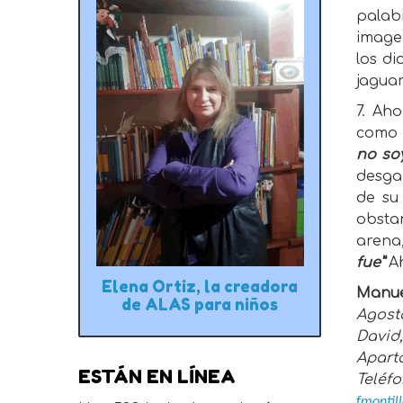
palab
image
los di
jaguar
7. Ah
como 
no so
desga
de su
obsta
arena
fue”
Ah
Elena Ortiz, la creadora
Manuel
de ALAS para niños
Agosto
David
Aparta
ESTÁN EN LÍNEA
Teléfo
fmonti