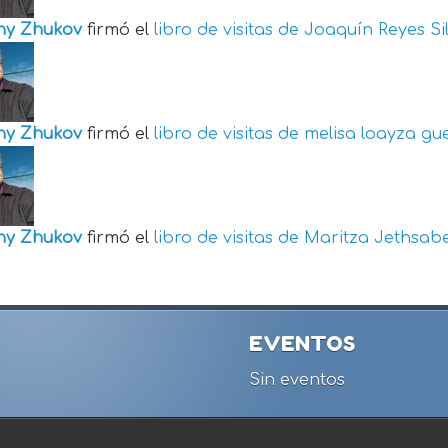
ny Zhukov
firmó el
libro de visitas de
Joaquín Reyes Si
ny Zhukov
firmó el
libro de visitas de
melisa loayza gu
ny Zhukov
firmó el
libro de visitas de
Maritza Jethsabe
EVENTOS
Sin eventos