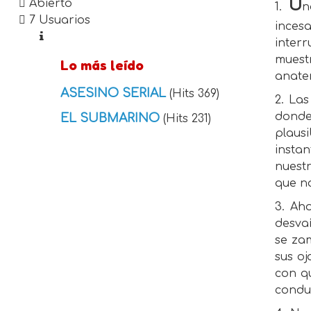
U
Abierto
1.
n
7 Usuarios
inces
inter
muestr
Lo más leído
anat
ASESINO SERIAL
(Hits 369)
2. La
donde
EL SUBMARINO
(Hits 231)
plaus
instan
nuestr
que n
3. Ah
desva
se zam
sus oj
con q
condu