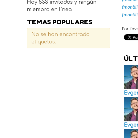
Hay 533 invitados y ningún
fmonti
miembro en línea
fmonti
TEMAS POPULARES
Por fav
No se han encontrado
etiquetas.
ÚLT
Evge
Evge