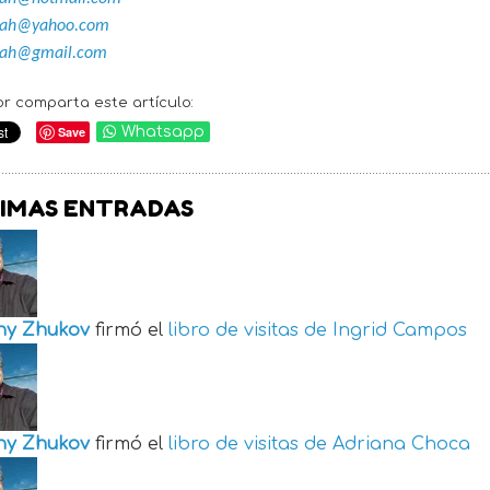
llah@yahoo.com
llah@gmail.com
or comparta este artículo:
Save
Whatsapp
IMAS ENTRADAS
ny Zhukov
firmó el
libro de visitas de
Ingrid Campos
ny Zhukov
firmó el
libro de visitas de
Adriana Choca