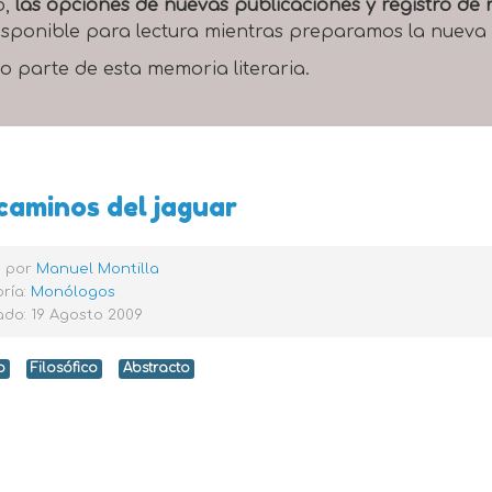
o,
las opciones de nuevas publicaciones y registro d
 disponible para lectura mientras preparamos la nueva
o parte de esta memoria literaria.
caminos del jaguar
o por
Manuel Montilla
ría:
Monólogos
ado: 19 Agosto 2009
o
Filosófico
Abstracto