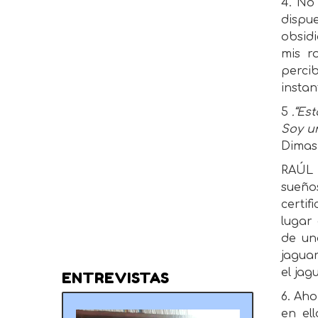
4. No
dispu
obsidi
mis r
perci
instan
5
.“Es
Soy un
Dimas 
RAÚL 
sueño
certif
lugar
de un
jaguar
el jag
ENTREVISTAS
6. Aho
en el