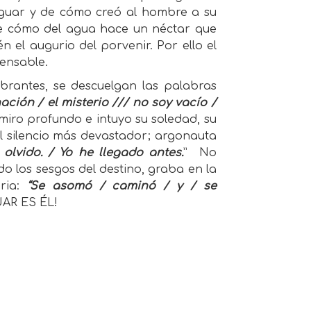
jaguar y de cómo creó al hombre a su
e cómo del agua hace un néctar que
n el augurio del porvenir. Por ello el
pensable.
mbrantes, se descuelgan las palabras
ación / el misterio /// no soy vacío /
miro profundo e intuyo su soledad, su
l silencio más devastador; argonauta
olvido. / Yo he llegado antes.
” No
 los sesgos del destino, graba en la
oria:
“Se asomó / caminó / y / se
GUAR ES ÉL!