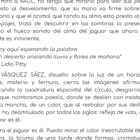
 miro a RAÚL, no tengo que mirarlo para leer sus 
esto al desvelamiento, que su mano va firme sobr
ana y que el animal que ronda su alma esta presto al
opajes, trato de descubrir en las sombras la prese
bo el hueco sonido del alma del jaguar que ahora
te es inminente.
toy aquí esperando la palabra
 desierto ansiando lluvia y flores de mañana”
Lidio Pitty
VÁSQUEZ SÁEZ, disuelto sobre la luz de un horiz
s, misterio y ternura, cierra las imágenes afirma
icando la cuadratura elipsoidal del círculo, desgar
 que nombramos poesía, donde se deslíen con insiste
a mancha, de un color, que al resbalar por sus de
 ha deambulado por todos los siglos: reflejo de vida,
uar es él.
ra el jaguar es él. Puedo mirar el color inescrutable 
los, la bruma de una tarde donde formas, cromatu