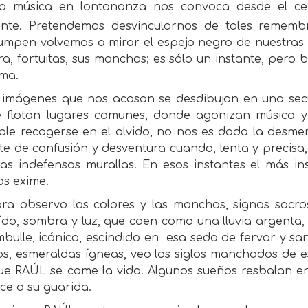
a música en lontananza nos convoca desde el ce
ante. Pretendemos desvincularnos de tales remem
rumpen volvemos a mirar el espejo negro de nuestras
a, fortuitas, sus manchas; es sólo un instante, pero 
ema.
s imágenes que nos acosan se desdibujan en una sec
 flotan lugares comunes, donde agonizan música y 
ible recogerse en el olvido, no nos es dada la desm
te de confusión y desventura cuando, lenta y precisa
as indefensas murallas. En esos instantes el más in
os exime.
ora observo los colores y las manchas, signos sacro
ído, sombra y luz, que caen como una lluvia argenta
bulle, icónico, escindido en esa seda de fervor y sa
os, esmeraldas ígneas, veo los siglos manchados de es
ue RAÚL se come la vida. Algunos sueños resbalan en
ce a su guarida.