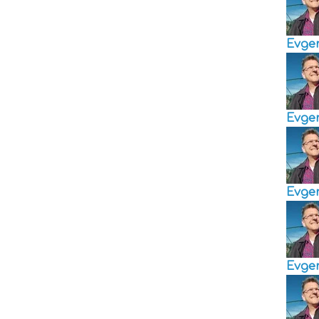
Evge
Evge
Evge
Evge