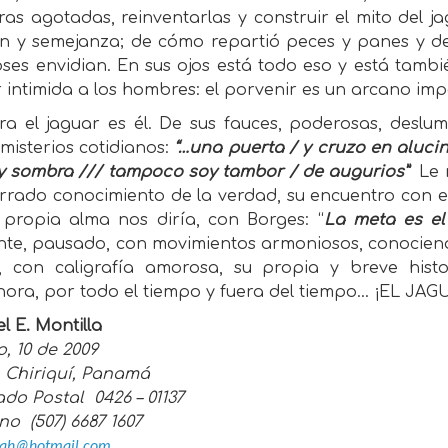
ras agotadas, reinventarlas y construir el mito del 
n y semejanza; de cómo repartió peces y panes y d
oses envidian. En sus ojos está todo eso y está tambié
 intimida a los hombres: el porvenir es un arcano im
ora el jaguar es él. De sus fauces, poderosas, deslu
misterios cotidianos:
“…una puerta / y cruzo en alucin
y sombra /// tampoco soy tambor / de augurios”
Le 
rrado conocimiento de la verdad, su encuentro con e
 propia alma nos diría, con Borges: “
La meta es el 
nte, pausado, con movimientos armoniosos, conociendo
, con caligrafía amorosa, su propia y breve hist
ora, por todo el tiempo y fuera del tiempo… ¡EL JA
 E. Montilla
, 10 de 2009
, Chiriquí, Panamá
do Postal 0426 – 01137
no (507) 6687 1607
llah@hotmail.com