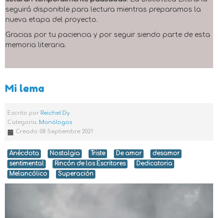
seguirá disponible para lectura mientras preparamos la
nueva etapa del proyecto.
Gracias por tu paciencia y por seguir siendo parte de esta
memoria literaria.
Mi lema
Escrito por
Reichel Dy
Categoría:
Monólogos
Creado: 08 Septiembre 2021
Anécdota
Nostalgia
Triste
De amor
desamor
sentimental
Rincón de los Escritores
Dedicatoria
Melancólico
Superación