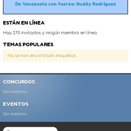
De Venezuela con fuerza: Ruddy Rodríguez
ESTÁN EN LÍNEA
Hay 270 invitados y ningún miembro en línea
TEMAS POPULARES
No se han encontrado etiquetas.
CONCURSOS
Sin eventos
EVENTOS
Sin eventos
B