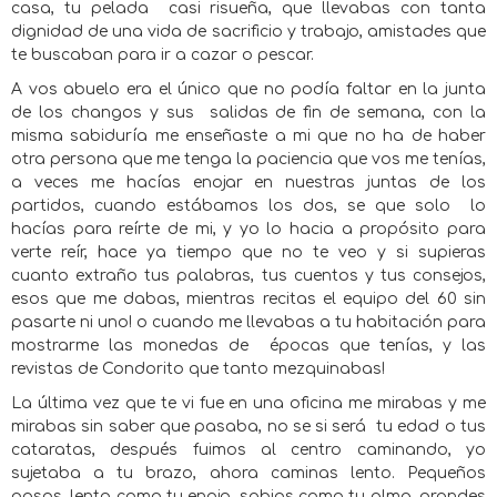
casa, tu pelada
casi risueña, que llevabas con tanta
dignidad de una vida de sacrificio y trabajo, amistades que
te buscaban para ir a cazar o pescar.
A vos abuelo era el único que no podía faltar en la junta
de los changos y sus
salidas de fin de semana, con la
misma sabiduría me enseñaste a mi que no ha de haber
otra persona que me tenga la paciencia que vos me tenías,
a veces me hacías enojar en nuestras juntas de los
partidos, cuando estábamos los dos, se que solo
lo
hacías para reírte de mi, y yo lo hacia a propósito para
verte reír, hace ya tiempo que no te veo y si supieras
cuanto extraño tus palabras, tus cuentos y tus consejos,
esos que me dabas, mientras recitas el equipo del 60 sin
pasarte ni uno! o cuando me llevabas a tu habitación para
mostrarme las monedas de
épocas que tenías, y las
revistas de Condorito que tanto mezquinabas!
La última vez que te vi fue en una oficina me mirabas y me
mirabas sin saber que pasaba, no se si será
tu edad o tus
cataratas, después fuimos al centro caminando, yo
sujetaba a tu brazo, ahora caminas lento. Pequeños
pasos, lento como tu enojo, sabios como tu alma, grandes