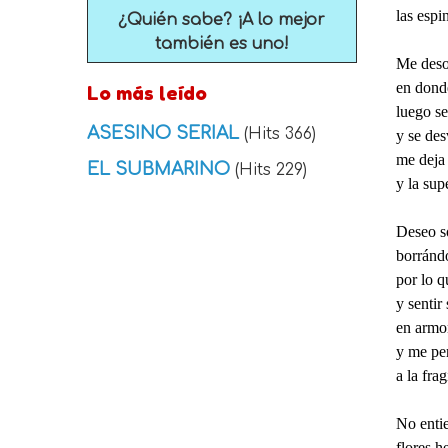
las espi
¿Quién sabe? ¡A lo mejor
también es uno!
Me deso
en dond
Lo más leído
luego se
ASESINO SERIAL
(Hits 366)
y se des
me deja 
EL SUBMARINO
(Hits 229)
y la supe
Deseo s
borránd
por lo q
y sentir
en armo
y me per
a la fra
No enti
flores h