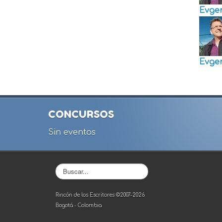
Evge
Evge
CONCURSOS
Sin eventos
Buscar...
Rincón de los Escritores ©2007-2026
Bogotá - Colombia