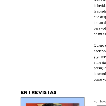
la herida
la soled
que desp
toman de
para vol
de mi es
Quiero e
haciendo
y yo me 
y me gus
persigue
buscando
como yo,
ENTREVISTAS
Por fav