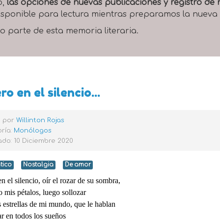
o,
las opciones de nuevas publicaciones y registro d
 disponible para lectura mientras preparamos la nueva
o parte de esta memoria literaria.
ro en el silencio...
o por
Willinton Rojas
ría:
Monólogos
do: 10 Diciembre 2020
tico
Nostalgia
De amor
n el silencio, oír el rozar de su sombra,
 mis pétalos, luego sollozar
s estrellas de mi mundo, que le hablan
r en todos los sueños