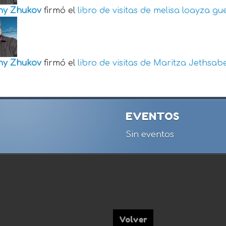
ny Zhukov
firmó el
libro de visitas de
melisa loayza gu
ny Zhukov
firmó el
libro de visitas de
Maritza Jethsabe
EVENTOS
Sin eventos
Volver