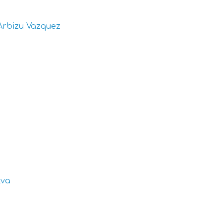
Arbizu Vazquez
lva