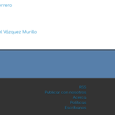
errero
l Vázquez Murillo
RSS
Publicar con nosotros
Acerca
Políticas
Escríbanos