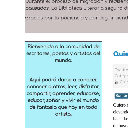
Durante el proceso de migración y rediseñ
pausadas
. La Biblioteca Literaria seguirá
Gracias por tu paciencia y por seguir siend
Bienvenido a la comunidad de
Quie
escritores, poetas y artistas del
mundo.
Escrit
Catego
Aquí podrá darse a conocer,
Crea
conocer a otros, leer, disfrutar,
compartir, aprender, educarse,
Román
educar, soñar y vivir el mundo
Quiero e
de fantasía que hay en todo
elevando
artista.
hacia la
de busca