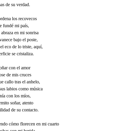
nas de su verdad.
rdena los recovecos
e fundé mi país,
 abraza en mi sonrisa
vanece bajo el poste,
el eco de lo triste, aquí,
rficie se cristaliza.
oñar con el amor
ose de mis cruces
ue callo tras el anhelo,
 sus labios como música
nía con los míos,
mito soñar, atento
gilidad de su contacto.
endo cómo florecen en mi cuarto
echas con mi herida