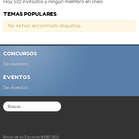
Hay 522 invitados y ningún miembro en línea
TEMAS POPULARES
No se han encontrado etiquetas.
CONCURSOS
Sin eventos
EVENTOS
Sin eventos
B
u
s
c
a
r
Rincón de los Escritores ©2007-2026