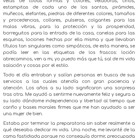
velas de todas formas y colores, veladoras, cirios,
estampitas de cada uno de los santos, pirámides,
muñecos, elefantes, piedras de diferentes colores, tamaños
y procedencias, collares, pulseras, colgantes para las
malas vibras, para la protección y la prosperidad,
borreguitos para la entrada de la casa, canelas para las
esquinas, lociones hechas por ella misma y que llevaban
títulos tan singulares como simpáticos, de esta manera, se
podía leer en las etiquetas de los frascos: loción
abrecaminos, ven a mi, yo puedo más que tú, sal de mi vida
salación y cosas por el estilo.
Todo el día entraban y salían personas en busca de sus
servicios a las cuales atendía con gran paciencia y
atención. Los años a su lado significaron una sorpresa
tras otra. Me ayudó a sentirme nuevamente feliz y segura a
su lado dándome independencia y libertad al tiempo que
cariño y bases morales firmes que me han ayudado a ser
una mujer de bien.
Estaba por terminar la preparatoria sin saber realmente a
qué deseaba dedicar mi vida. Una noche, me levanté de la
cama fastidiada porque no conseguía dormir, preocupada