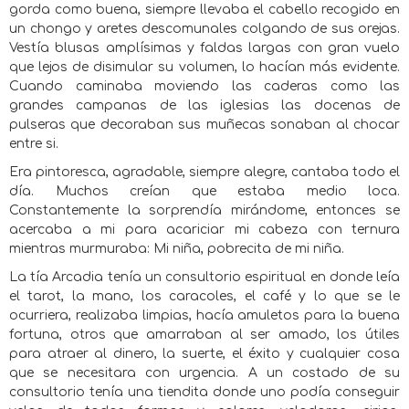
gorda como buena, siempre llevaba el cabello recogido en
un chongo y aretes descomunales colgando de sus orejas.
Vestía blusas amplísimas y faldas largas con gran vuelo
que lejos de disimular su volumen, lo hacían más evidente.
Cuando caminaba moviendo las caderas como las
grandes campanas de las iglesias las docenas de
pulseras que decoraban sus muñecas sonaban al chocar
entre si.
Era pintoresca, agradable, siempre alegre, cantaba todo el
día. Muchos creían que estaba medio loca.
Constantemente la sorprendía mirándome, entonces se
acercaba a mi para acariciar mi cabeza con ternura
mientras murmuraba: Mi niña, pobrecita de mi niña.
La tía Arcadia tenía un consultorio espiritual en donde leía
el tarot, la mano, los caracoles, el café y lo que se le
ocurriera, realizaba limpias, hacía amuletos para la buena
fortuna, otros que amarraban al ser amado, los útiles
para atraer al dinero, la suerte, el éxito y cualquier cosa
que se necesitara con urgencia. A un costado de su
consultorio tenía una tiendita donde uno podía conseguir