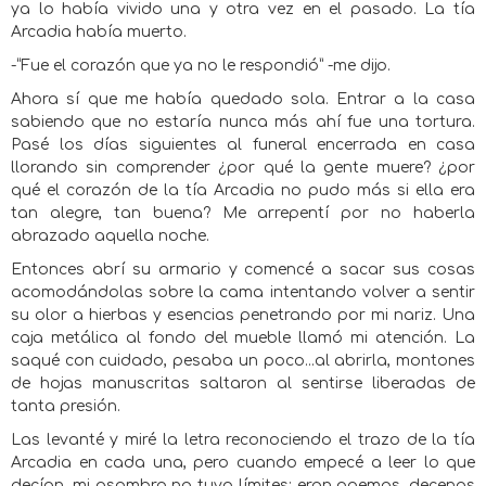
ya lo había vivido una y otra vez en el pasado. La tía
Arcadia había muerto.
-“Fue el corazón que ya no le respondió” -me dijo.
Ahora sí que me había quedado sola. Entrar a la casa
sabiendo que no estaría nunca más ahí fue una tortura.
Pasé los días siguientes al funeral encerrada en casa
llorando sin comprender ¿por qué la gente muere? ¿por
qué el corazón de la tía Arcadia no pudo más si ella era
tan alegre, tan buena? Me arrepentí por no haberla
abrazado aquella noche.
Entonces abrí su armario y comencé a sacar sus cosas
acomodándolas sobre la cama intentando volver a sentir
su olor a hierbas y esencias penetrando por mi nariz. Una
caja metálica al fondo del mueble llamó mi atención. La
saqué con cuidado, pesaba un poco...al abrirla, montones
de hojas manuscritas saltaron al sentirse liberadas de
tanta presión.
Las levanté y miré la letra reconociendo el trazo de la tía
Arcadia en cada una, pero cuando empecé a leer lo que
decían, mi asombro no tuvo límites: eran poemas, decenas