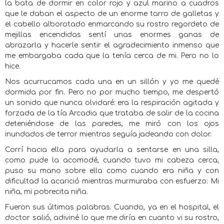
la bata de dormir en color rojo y azul marino a cuadros
que le daban el aspecto de un enorme tarro de galletas y
el cabello alborotado enmarcando su rostro regordeto de
mejillas encendidas sentí unas enormes ganas de
abrazarla y hacerle sentir el agradecimiento inmenso que
me embargaba cada que la tenía cerca de mi. Pero no lo
hice.
Nos acurrucamos cada una en un sillón y yo me quedé
dormida por fin. Pero no por mucho tiempo, me despertó
un sonido que nunca olvidaré: era la respiración agitada y
forzada de la tía Arcadia que trataba de salir de la cocina
deteniéndose de las paredes, me miró con los ojos
inundados de terror mientras seguía jadeando con dolor.
Corrí hacia ella para ayudarla a sentarse en una silla,
como pude la acomodé, cuando tuvo mi cabeza cerca,
puso su mano sobre ella como cuando era niña y con
dificultad la acarició mientras murmuraba con esfuerzo: Mi
niña, mi pobrecita niña.
Fueron sus últimas palabras. Cuando, ya en el hospital, el
doctor salió, adiviné lo que me diría en cuanto vi su rostro,