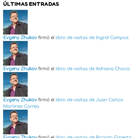
ÚLTIMAS ENTRADAS
Evgeny Zhukov
firmó el
libro de visitas de
Ingrid Campos
Evgeny Zhukov
firmó el
libro de visitas de
Adriana Choca
Evgeny Zhukov
firmó el
libro de visitas de
Juan Carlos
Martinez Correa
Evgeny Zhukov
firmó el
libro de visitas de
Ricardo Ernesto