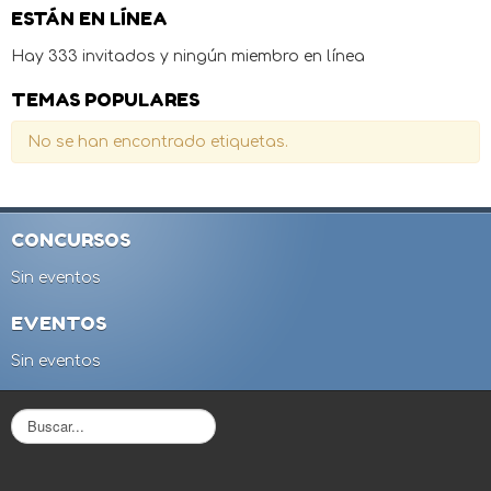
ESTÁN EN LÍNEA
Hay 333 invitados y ningún miembro en línea
TEMAS POPULARES
No se han encontrado etiquetas.
CONCURSOS
Sin eventos
EVENTOS
Sin eventos
B
u
s
c