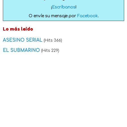
¡
Escríbanos
!
O envíe su mensaje por
Facebook
.
Lo más leído
ASESINO SERIAL
(Hits 366)
EL SUBMARINO
(Hits 229)