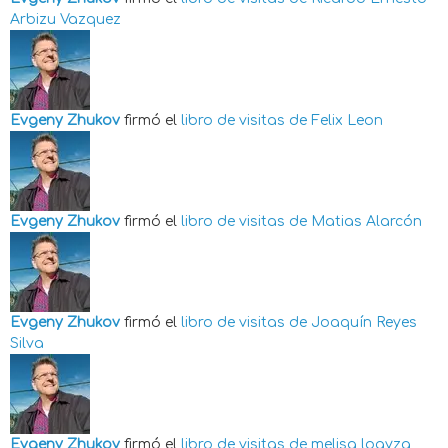
Arbizu Vazquez
Evgeny Zhukov
firmó el
libro de visitas de
Felix Leon
Evgeny Zhukov
firmó el
libro de visitas de
Matias Alarcón
Evgeny Zhukov
firmó el
libro de visitas de
Joaquín Reyes
Silva
Evgeny Zhukov
firmó el
libro de visitas de
melisa loayza