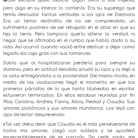
osé siempre quiso dedicar algún texto a sus mujeres,
pero algo en su interior lo contenía. Era su superego que
temía desnudar tantas verdades a los ojos de Eleonora
Era un temor recóndito de no ser comprendido, un
sufrimiento postrero de ser rebajado en el altar en que su
hija lo tenía. Pero tampoco quería alterar la verdad, ni
negar que se afirmaba en el rumbo que había dado a su
vida. Así ocurrió cuando vaciló entre destruir o dejar como
legado «la caja gris» con sus romances.
Sabía que al hospitalizarse perdería para siempre su
dominio, pero en actitud decidida anudó su lazo y la dejó a
la vista entregándola a la posteridad. Del mismo modo, en
medio de las vacilaciones llegó el momento en que los
primeros párrafos de lo que tanto titubeaba en escribir
estuvieron terminados. En ellos estaban reunidas por fin
Pilar, Carolina, Andrea, Fanny, Alicia, Piedad y Claudia. Sus
amores platónicos y sus amores mundanos. Los leyó con
ojos de lector desprevenido:
«Tal vez deba decir que Claudia es el más perseverante de
todos mis amores. Llegó con sutileza y se apoderó
imperceptiblemente de mi corazón. Sin pedir nada, me