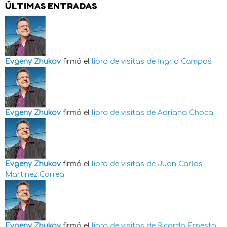
ÚLTIMAS ENTRADAS
Evgeny Zhukov
firmó el
libro de visitas de
Ingrid Campos
Evgeny Zhukov
firmó el
libro de visitas de
Adriana Choca
Evgeny Zhukov
firmó el
libro de visitas de
Juan Carlos
Martinez Correa
Evgeny Zhukov
firmó el
libro de visitas de
Ricardo Ernesto