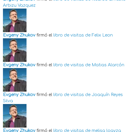
Arbizu Vazquez
Evgeny Zhukov
firmó el
libro de visitas de
Felix Leon
Evgeny Zhukov
firmó el
libro de visitas de
Matias Alarcón
Evgeny Zhukov
firmó el
libro de visitas de
Joaquín Reyes
Silva
Evgeny Zhukov
firmó el
libro de visitas de
melisa loayza