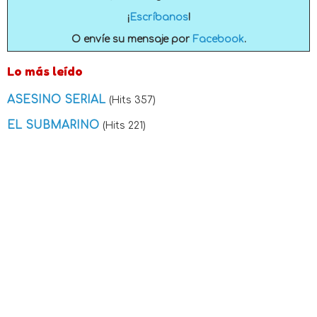
¡
Escríbanos
!
O envíe su mensaje por
Facebook
.
Lo más leído
ASESINO SERIAL
(Hits 357)
EL SUBMARINO
(Hits 221)