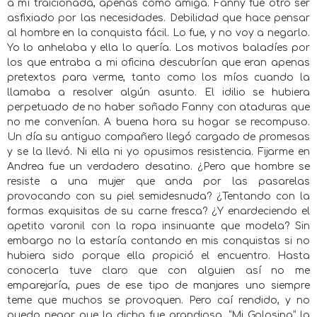
a mí traicionada, apenas como amiga. Fanny fue otro ser
asfixiado por las necesidades. Debilidad que hace pensar
al hombre en la conquista fácil. Lo fue, y no voy a negarlo.
Yo lo anhelaba y ella lo quería. Los motivos baladíes por
los que entraba a mi oficina descubrían que eran apenas
pretextos para verme, tanto como los míos cuando la
llamaba a resolver algún asunto. El idilio se hubiera
perpetuado de no haber soñado Fanny con ataduras que
no me convenían. A buena hora su hogar se recompuso.
Un día su antiguo compañero llegó cargado de promesas
y se la llevó. Ni ella ni yo opusimos resistencia. Fijarme en
Andrea fue un verdadero desatino. ¿Pero que hombre se
resiste a una mujer que anda por las pasarelas
provocando con su piel semidesnuda? ¿Tentando con la
formas exquisitas de su carne fresca? ¿Y enardeciendo el
apetito varonil con la ropa insinuante que modela? Sin
embargo no la estaría contando en mis conquistas si no
hubiera sido porque ella propició el encuentro. Hasta
conocerla tuve claro que con alguien así no me
emparejaría, pues de ese tipo de manjares uno siempre
teme que muchos se provoquen. Pero caí rendido, y no
puedo negar que la dicha fue grandiosa. “Mi Golosina” la