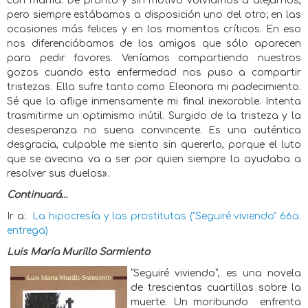
con manía. De pronto y sin motivo volvíamos a alejarnos,
pero siempre estábamos a disposición uno del otro; en las
ocasiones más felices y en los momentos críticos. En eso
nos diferenciábamos de los amigos que sólo aparecen
para pedir favores. Veníamos compartiendo nuestros
gozos cuando esta enfermedad nos puso a compartir
tristezas. Ella sufre tanto como Eleonora mi padecimiento.
Sé que la aflige inmensamente mi final inexorable. Intenta
trasmitirme un optimismo inútil. Surgido de la tristeza y la
desesperanza no suena convincente. Es una auténtica
desgracia, culpable me siento sin quererlo, porque el luto
que se avecina va a ser por quien siempre la ayudaba a
resolver sus duelos».
Continuará…
Ir a:
La hipocresía y las prostitutas ("Seguiré viviendo" 66a.
entrega)
Luis María Murillo Sarmiento
“Seguiré viviendo”, es una novela
de trescientas cuartillas sobre la
muerte. Un moribundo
enfrenta