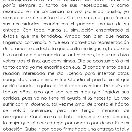
ponía siempre al tanto de sus necesidades, y como
resonaba en mi conciencia su voz pidiendo auxilio, yo
siempre intenté satisfacerlas. Creí en su amor, pero fueron
sus necesidades económicas el principal motivo de su
entrega. Con todo, nunca su simulación ensombreció el
éxtasis que me brindaba. Amaba tan bien que hasta
fingiendo convencía. Y fue esa maravillosa representación
de la amante perfecta la que acalló mi disgusto, la que me
hizo ocultarle que conocía sus intenciones, la que nos hizo
volver tras el final que convinimos. Ella se acostumbró a mi
tanto como yo me encariñé con ella. El conocimiento de su
relación interesada me dio licencia para intentar otras
conquistas, pero siempre fue Claudia el puerto en el que
anclé cuando llegaba al final cada aventura. Después de
tantos años, creo que son reales más que fingidas sus
caricias, pues ya no tiene mi ayuda ni la necesita. La veo
sufrir con mi dolencia, tal vez me ama, de pronto el hábito
se volvió querencia, pero no tengo intención de
averiguarlo. Carolina era distinta, independiente y liberada;
la mujer que sólo se entrega por amor o por deseo. Fue mi
obsesión. Quise ir con paso firme hacia una entrega total y