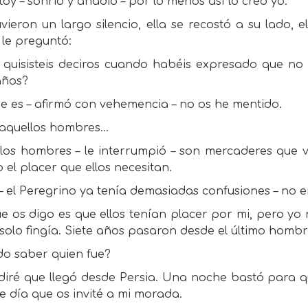
toy – sonrió y añadió – por lo menos así lo creo yo.
ieron un largo silencio, ella se recostó a su lado, 
 le preguntó:
 quisisteis deciros cuando habéis expresado que n
años?
e es – afirmó con vehemencia – no os he mentido.
 aquellos hombres…
llos hombres – le interrumpió – son mercaderes que 
 el placer que ellos necesitan.
– el Peregrino ya tenía demasiadas confusiones – no e
e os digo es que ellos tenían placer por mi, pero yo n
solo fingía. Siete años pasaron desde el último hombre
do saber quien fue?
diré que llegó desde Persia. Una noche bastó para q
e día que os invité a mi morada.