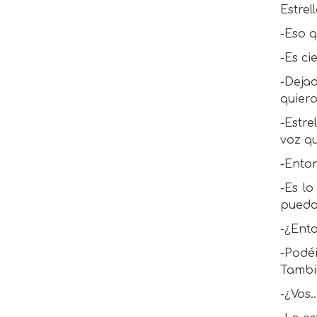
Estrel
-Eso q
-Es ci
-Dejad
quiero
-Estre
voz q
-Enton
-Es l
pueda
-¿Ento
-Podéi
Tambié
-¿Vos…