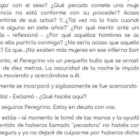
ajar con el sexo? ¿Qué pecado comete una mujer
encia no está conforme con su proceder? Acas
entirse de sus actos? Y…¿Tal vez no lo hizo cuando
e alguno en siete años?” ¿Por qué mentir ante una
s – reflexionó - ¿Por qué aquellos hombres se ace
 ella partiría conmigo? ¿No sería acaso que aquello
? Es que…¡No existen más mujeres en ese infierno lla
nto, el Peregrino vio un pequeño bulto que se arras
 de diez metros. La oscuridad de la noche le impidi
a moviendo y acercándose a él.
mente se incorporó y sigilosamente se fue acercando 
ella! – Exclamó - ¿Qué hacéis aquí?
 seguiros Peregrino. Estoy en deuda con vos.
 estáis – al momento le tomó de las manos y la ayudó 
entido de haberos llamado “pecadora” no habéis co
 segura y yo no dejaré de culparme por haberos dicho