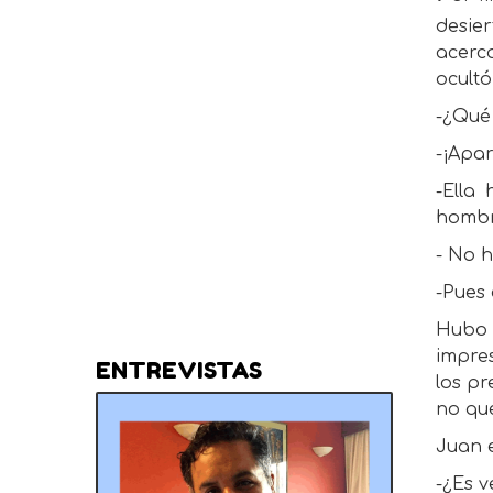
desier
acerca
ocultó
-¿Qué
-¡Apa
-Ella
hombr
- No 
-Pues 
Hubo 
impre
ENTREVISTAS
los pr
no que
Juan e
-¿Es v