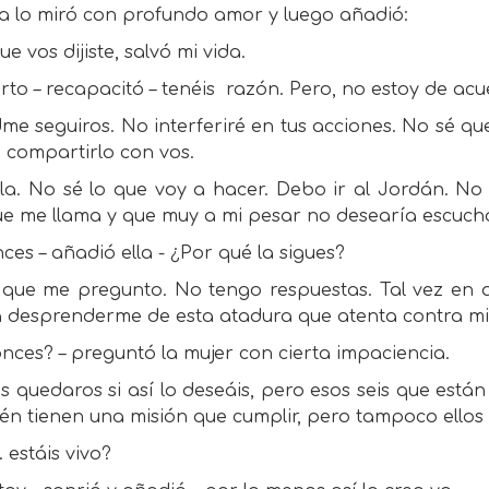
la lo miró con profundo amor y luego añadió:
ue vos dijiste, salvó mi vida.
erto – recapacitó – tenéis
razón. Pero, no estoy de acu
me seguiros. No interferiré en tus acciones. No sé qu
 compartirlo con vos.
lla. No sé lo que voy a hacer. Debo ir al Jordán. No
ue me llama y que muy a mi pesar no desearía escucha
ces – añadió ella - ¿Por qué la sigues?
o que me pregunto. No tengo respuestas. Tal vez en 
 desprenderme de esta atadura que atenta contra mi 
nces? – preguntó la mujer con cierta impaciencia.
s quedaros si así lo deseáis, pero esos seis que están
n tienen una misión que cumplir, pero tampoco ellos 
 estáis vivo?