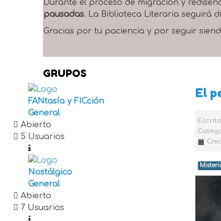
Durante el proceso de migración y rediseñ
pausadas
. La Biblioteca Literaria seguirá
Gracias por tu paciencia y por seguir siend
GRUPOS
El p
FANtasía y FICción
General
Escrit
Abierto
Catego
5 Usuarios
Crea
Misteri
Nostálgico
General
Abierto
7 Usuarios