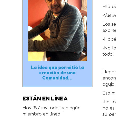
Ella b
-Vuel
Los se
expre
-Habé
-No l
todo.
La idea que permitió la
Llega
creación de una
Comunidad…
encon
aguja 
Esa mi
ESTÁN EN LÍNEA
-La ll
Hay 397 invitados y ningún
no es 
miembro en línea
su pen