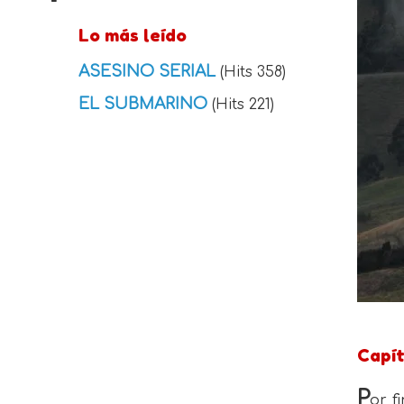
Lo más leído
ASESINO SERIAL
(Hits 358)
EL SUBMARINO
(Hits 221)
Capít
P
or f