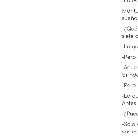
-Lo es
Mantuv
sueño
-¿Qué
siete 
-Lo qu
-Pero
-Aque
brindo
-Pero 
-Lo qu
Antes 
-¿Pue
-Solo 
vos es