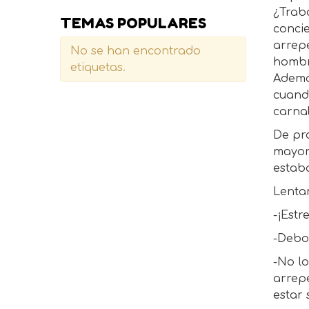
¿Trab
TEMAS POPULARES
conci
arrep
No se han encontrado
hombr
etiquetas.
Ademá
cuando
carnal
De pro
mayor
estab
Lenta
-¡Estr
-Debo
-No lo
arrep
estar