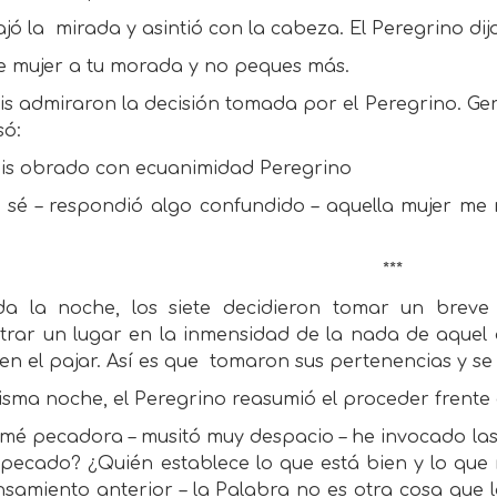
ajó la
mirada y asintió con la cabeza. El Peregrino dij
ve mujer a tu morada y no peques más.
is admiraron la decisión tomada por el Peregrino. G
só:
is obrado con ecuanimidad Peregrino
o sé – respondió algo confundido – aquella mujer me 
***
da la noche, los siete decidieron tomar un brev
trar un lugar en la inmensidad de la nada de aquel 
en el pajar. Así es que
tomaron sus pertenencias y se 
sma noche, el Peregrino reasumió el proceder frente a
amé pecadora – musitó muy despacio – he invocado las 
pecado? ¿Quién establece lo que está bien y lo que n
samiento anterior – la Palabra no es otra cosa que la