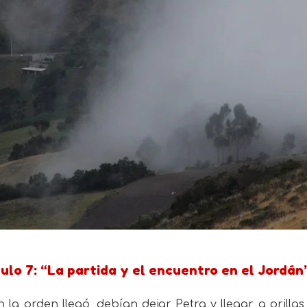
ulo 7: “La partida y el encuentro en el Jordán
in la orden llegó, debían dejar Petra y llegar a orilla