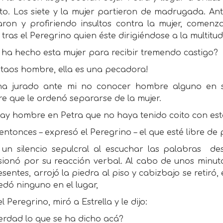
to. Los siete y la mujer partieron de madrugada. Ant
ron y profiriendo insultos contra la mujer, comenza
 tras el Peregrino quien éste dirigiéndose a la multitud
 ha hecho esta mujer para recibir tremendo castigo?
rtaos hombre, ella es una pecadora!
 ha jurado ante mi no conocer hombre alguno en si
e que le ordenó separarse de la mujer.
hay hombre en Petra que no haya tenido coito con es
entonces – expresó el Peregrino – el que esté libre de
un silencio sepulcral al escuchar las palabras
de
sionó por su reacción verbal. Al cabo de unos minuto
esentes, arrojó la piedra al piso y cabizbajo se retiró
dó ninguno en el lugar,
l Peregrino, miró a Estrella y le dijo:
erdad lo que se ha dicho acá?