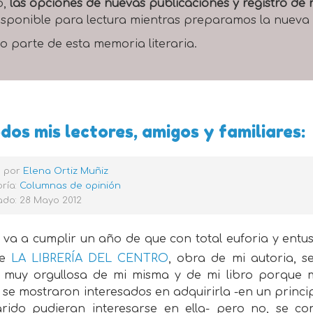
o,
las opciones de nuevas publicaciones y registro d
 disponible para lectura mientras preparamos la nueva
o parte de esta memoria literaria.
dos mis lectores, amigos y familiares:
o por
Elena Ortiz Muñiz
ría:
Columnas de opinión
ado: 28 Mayo 2012
 va a cumplir un año de que con total euforia y ent
ue
LA LIBRERÍA DEL CENTRO
, obra de mi autoria, s
o muy orgullosa de mi misma y de mi libro porque
se mostraron interesados en adquirirla -en un princi
rido pudieran interesarse en ella- pero no, se co