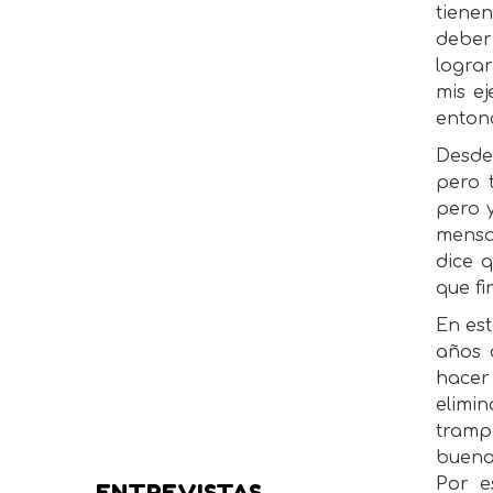
tienen
deber
logra
mis e
entonc
Desde
pero 
pero y
mensaj
dice q
que f
En est
años 
hacer
elimin
tramp
buena
Por e
ENTREVISTAS