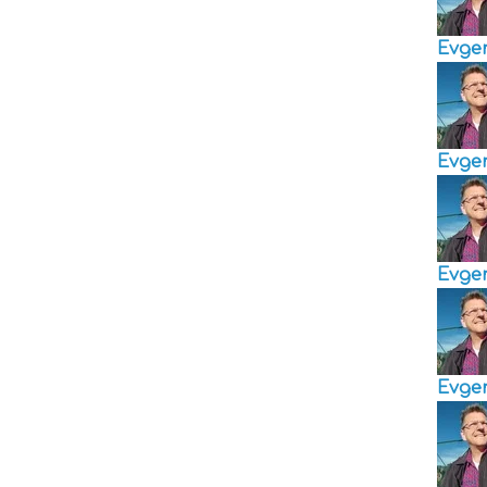
Evge
Evge
Evge
Evge