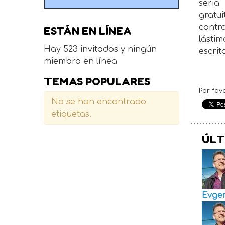
seria
gratu
contr
ESTÁN EN LÍNEA
lásti
Hay 523 invitados y ningún
escri
miembro en línea
TEMAS POPULARES
Por fav
No se han encontrado
etiquetas.
ÚLT
Evge