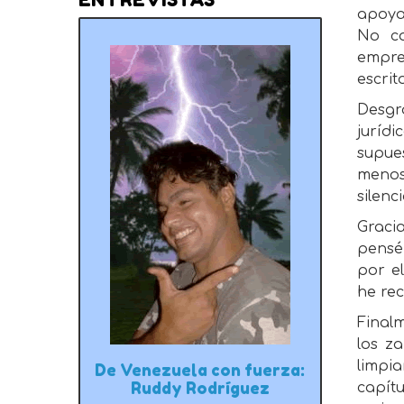
apoya
No co
empre
escrit
Desgr
juríd
supue
menos
silenc
Graci
pensé 
por e
he rec
Finalm
los z
limpia
De Venezuela con fuerza:
Ruddy Rodríguez
capít