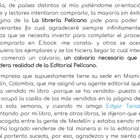
ía, de países distintos al mío pidiéndome orientació
 y lectores intentaron comprarlo, la mayoría sin éxit
gina de la
La librería Pelícano
pide para poder ad
verantes (lo cual agradeceré siempre infinitament
os que se necesita invertir para completar el pro
omprarlo en E.book -me consta- y otros se ac
uiera los ejemplares y se los hiciera llegar lo cual 
 comenzó un calvario,
un calvario necesario que
era realidad de la Editorial Pelícano.
mpresa que supuestamente tiene su sede en Miami
lín, Colombia, que me asignó una agente editorial qu
a vendido mi libro -porque se ha vendido- puest
 ocupó la casilla de los más vendidos en la página de
na sola semana, y cuando mi amigo
Edgar Tara
tando por mi libro, entre otros libros, le dijeron que
acogida entre la gente de Medellín y estaba siendo m
a logrado venderse de tal manera si ni la editorial n
al portento suceda, por eso, agradezco y me siento