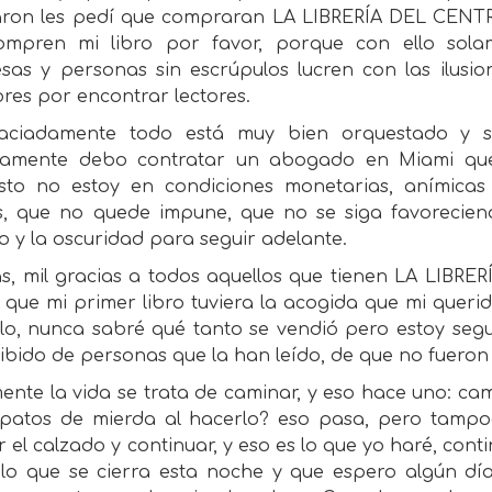
ron les pedí que compraran LA LIBRERÍA DEL CENTRO
mpren mi libro por favor, porque con ello sola
sas y personas sin escrúpulos lucren con las ilusion
ores por encontrar lectores.
aciadamente todo está muy bien orquestado y si
icamente debo contratar un abogado en Miami qu
sto no estoy en condiciones monetarias, anímicas 
, que no quede impune, que no se siga favoreciend
io y la oscuridad para seguir adelante.
as, mil gracias a todos aquellos que tienen LA LIBR
que mi primer libro tuviera la acogida que mi querida
llo, nunca sabré qué tanto se vendió pero estoy seg
ibido de personas que la han leído, de que no fueron
ente la vida se trata de caminar, y eso hace uno: ca
apatos de mierda al hacerlo? eso pasa, pero tampoc
r el calzado y continuar, y eso es lo que yo haré, co
ulo que se cierra esta noche y que espero algún día