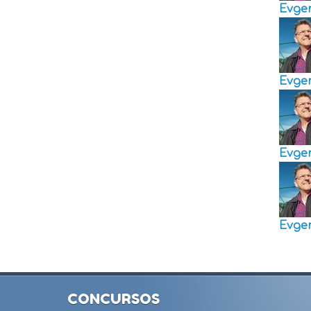
Evge
Evge
Evge
Evge
CONCURSOS