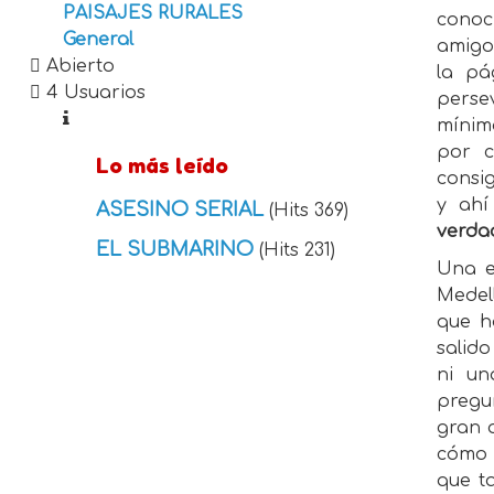
PAISAJES RURALES
conoc
General
amigos
Abierto
la pá
4 Usuarios
perse
mínim
por c
Lo más leído
consig
y ahí
ASESINO SERIAL
(Hits 369)
verdad
EL SUBMARINO
(Hits 231)
Una e
Medel
que h
salido
ni u
pregun
gran 
cómo h
que t