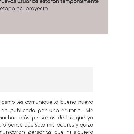
e nuevos usuarios estarán temporalmente
 etapa del proyecto.
usiasmo les comuniqué la buena nueva
ería publicada por una editorial. Me
 muchas más personas de las que yo
pio pensé que solo mis padres y quizá
municaron personas que ni siquiera