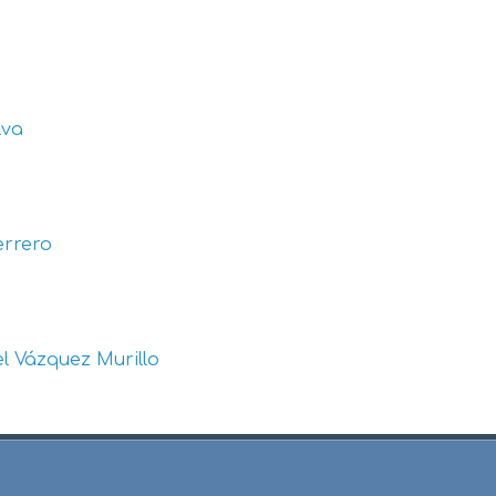
lva
errero
l Vázquez Murillo