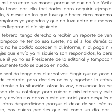
 mi libro entre sus manos porque sé que no fue fácil 
ía tener por ello facilidades para adquirir ejemplar
rlo, 5 meses en los que tuve que hacer circo maroma
jemplares ya pagados y que no tuve entre mis mano
es llegaron al día siguiente.
 febrero, tengo derecho a recibir un reporte de vent
tampoco he tenido esa suerte, no sé si los demás co
o no he podido acceder ni al informe, ni al pago ni
es que envío ya ni siquiera son respondidos, la per
ue él ya no es Presidente de la editorial y tampoco t
inalmente todo se queda en nada.
e sentido tengo dos alternativas: Fingir que no pasa 
de contrato para decirles adiós y agachar la cabe
 frente a la situación, alzar la voz, denunciar los 
ado de su catálogo para cuidar a mis lectores y evi
a y envíen sus obras a esta editorial para después 
 obra desperdiciada porque al dejar de ser inédita,
so, hoy quiero pedirles que así como un día por