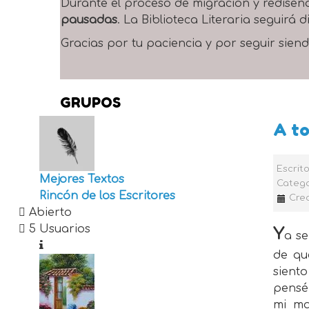
Durante el proceso de migración y rediseñ
pausadas
. La Biblioteca Literaria seguirá
Gracias por tu paciencia y por seguir siend
GRUPOS
A to
Escrit
Mejores Textos
Catego
Rincón de los Escritores
Cre
Abierto
5 Usuarios
Y
a se
de q
sient
pensé 
mi ma