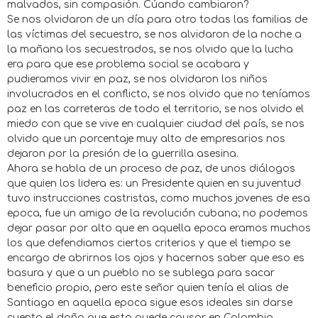
malvados, sin compasión. Cúando cambiaron?
Se nos olvidaron de un día para otro todas las familias de
las víctimas del secuestro, se nos alvidaron de la noche a
la mañana los secuestrados, se nos olvido que la lucha
era para que ese problema social se acabara y
pudieramos vivir en paz, se nos olvidaron los niños
involucrados en el conflicto, se nos olvido que no teníamos
paz en las carreteras de todo el territorio, se nos olvido el
miedo con que se vive en cualquier ciudad del país, se nos
olvido que un porcentaje muy alto de empresarios nos
dejaron por la presión de la guerrilla asesina.
Ahora se habla de un proceso de paz, de unos diálogos
que quien los lidera es: un Presidente quien en su juventud
tuvo instrucciones castristas, como muchos jovenes de esa
epoca, fue un amigo de la revolución cubana; no podemos
dejar pasar por alto que en aquella epoca eramos muchos
los que defendiamos ciertos criterios y que el tiempo se
encargo de abrirnos los ojos y hacernos saber que eso es
basura y que a un pueblo no se sublega para sacar
beneficio propio, pero este señor quien tenía el alias de
Santiago en aquella epoca sigue esos ideales sin darse
cuenta el daño que esto puede causar en Colombia.